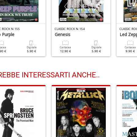
C ROCK N.155
CLASSIC ROCK N.154
CLASSIC RO
 Purple
Genesis
Led Zepp
tacea
Digitale
Cartacea
Digitale
Cartacea
90 €
5.90 €
12.90 €
5.90 €
9.90 €
EBBE INTERESSARTI ANCHE..