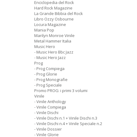
Enciclopedia del Rock
Hard Rock Magazine
La Grande Bibbia del Rock
Libro Ozzy Osbourne
Locura Magazine
Mania Pop
Marilyn Monroe Vinile
Metal Hammer Italia
Music Hero
- Music Hero Bbc Jazz
- Music Hero Jazz
Prog
- Prog Compiega
- Prog Glorie
- Prog Monografie
- Prog Speciale
Promo PROG: i primi 3 volumi
Vinile
- Vinile Anthology
- Vinile Compiega
- Vinile Dischi
- Vinile Dischi n.1 + Vinile Dischi n.3
- Vinile Dischi n.4 + Vinile Speciale n.2
- Vinile Dossier
- Vinile Glorie