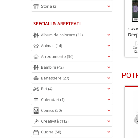
Storia
(2)
SPECIALI & ARRETRATI
LASSIC ROCK N.142
CLASSIC ROCK N.141
CLASSI
ueen
Frank Zappa
Deep
Album da colorare
(31)
Animali
(14)
Cartacea
Digitale
Cartacea
Digitale
Car
9.90 €
4.90 €
7.90 €
3.50 €
12.
Arredamento
(36)
Bambini
(42)
POTR
Benessere
(27)
Bici
(4)
Calendari
(1)
Comics
(50)
Creatività
(112)
Cucina
(58)