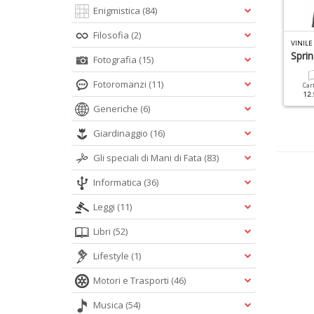
Enigmistica
(84)
Filosofia
(2)
INILE DOSSIER N.3
LIBRO OZZY OSBOURNE N.1
VINILE
ischi Rari E Preziosi
Spri
Fotografia
(15)
Cartacea
12.90 €
Fotoromanzi
(11)
Cartacea
Digitale
Car
12.90 €
5.90 €
12.
Generiche
(6)
Giardinaggio
(16)
Gli speciali di Mani di Fata
(83)
Informatica
(36)
Leggi
(11)
Libri
(52)
Lifestyle
(1)
Motori e Trasporti
(46)
Musica
(54)