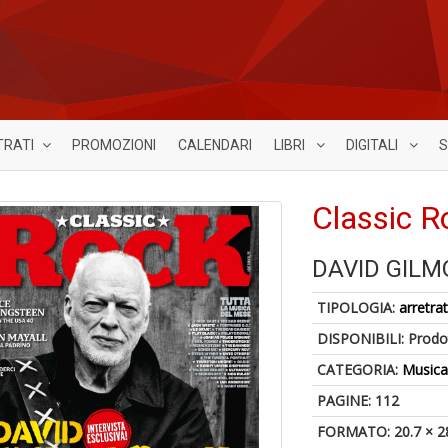
TRATI
PROMOZIONI
CALENDARI
LIBRI
DIGITALI
S
Classic R
DAVID GIL
TIPOLOGIA:
arretrat
DISPONIBILI:
Prodot
CATEGORIA:
Music
PAGINE: 112
FORMATO: 20.7 × 2