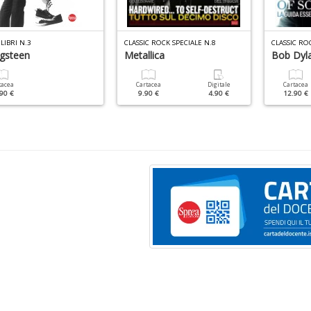
 LIBRI N.3
CLASSIC ROCK SPECIALE N.8
CLASSIC RO
ngsteen
Metallica
Bob Dyl
tacea
Cartacea
Digitale
Cartacea
90 €
9.90 €
4.90 €
12.90 €