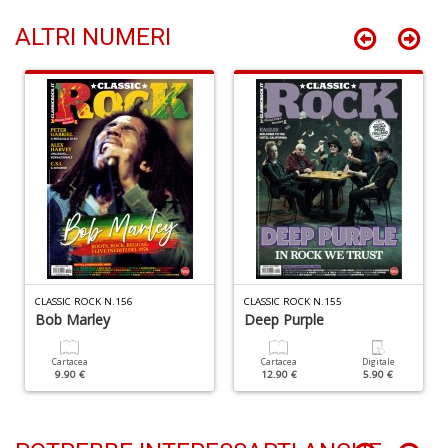
D
n
ALTRI NUMERI
+
D
C
la
S
R
P
(d
n
+
CLASSIC ROCK N.156
CLASSIC ROCK N.155
Bob Marley
Deep Purple
D
Cartacea
Cartacea
Digitale
9.90 €
12.90 €
5.90 €