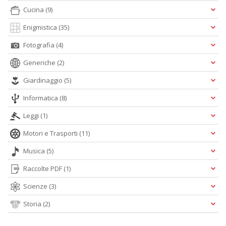
Cucina
(9)
C
n
Enigmistica
(35)
Fotografia
(4)
Generiche
(2)
Giardinaggio
(5)
Informatica
(8)
Leggi
(1)
Motori e Trasporti
(11)
Musica
(5)
Raccolte PDF
(1)
Scienze
(3)
Storia
(2)