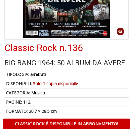
A
di
1
a
al
Classic Rock n.136
ri
BIG BANG 1964: 50 ALBUM DA AVERE
TIPOLOGIA:
arretrati
DISPONIBILI:
Solo 1 copia disponibile
CATEGORIA:
Musica
A
PAGINE: 112
a
a
FORMATO: 20.7 × 28.5 cm
O
d
CLASSIC ROCK È DISPONIBILE IN ABBONAMENTO!
V