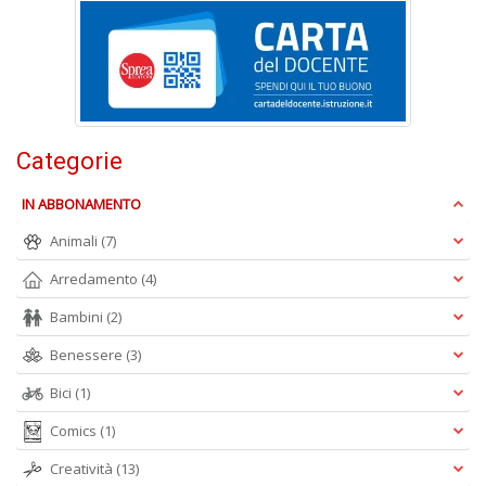
T
al
c
p
e
c
Categorie
T
d
N
IN ABBONAMENTO
n
Animali
(7)
+
D
Arredamento
(4)
Bambini
(2)
Benessere
(3)
Bici
(1)
Comics
(1)
A
L
Creatività
(13)
O