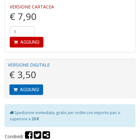
VERSIONE CARTACEA
€ 7,90
AGGIUNGI
S
V
l
VERSIONE DIGITALE
It
€ 3,50
G
n
+
D
AGGIUNGI
Spedizione immediata, gratis per ordini con importo pari o
superiore a
20 €
R
G
H
Condividi: