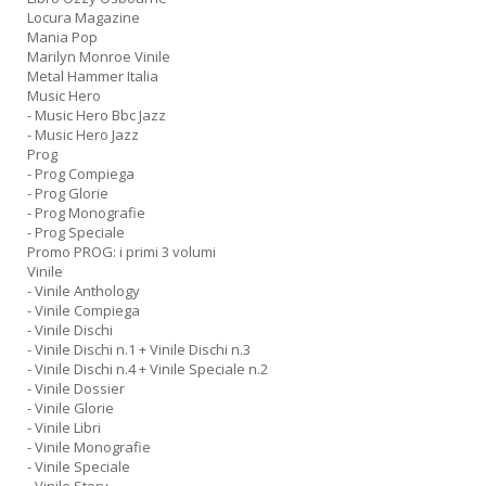
Locura Magazine
Mania Pop
Marilyn Monroe Vinile
Metal Hammer Italia
Music Hero
- Music Hero Bbc Jazz
- Music Hero Jazz
Prog
- Prog Compiega
- Prog Glorie
- Prog Monografie
- Prog Speciale
Promo PROG: i primi 3 volumi
Vinile
- Vinile Anthology
- Vinile Compiega
- Vinile Dischi
- Vinile Dischi n.1 + Vinile Dischi n.3
- Vinile Dischi n.4 + Vinile Speciale n.2
- Vinile Dossier
- Vinile Glorie
- Vinile Libri
- Vinile Monografie
- Vinile Speciale