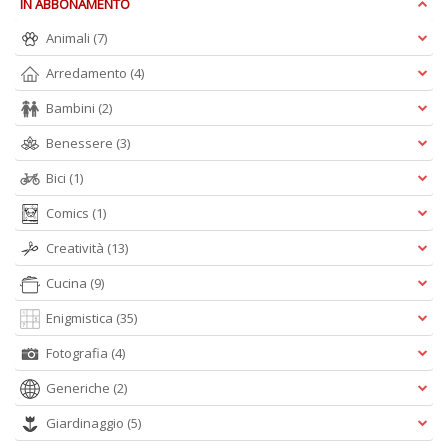
IN ABBONAMENTO
n
+
Animali
(7)
D
Arredamento
(4)
Bambini
(2)
Benessere
(3)
Bici
(1)
A
Comics
(1)
L
Creatività
(13)
O
C
Cucina
(9)
n
Enigmistica
(35)
Fotografia
(4)
Generiche
(2)
Giardinaggio
(5)