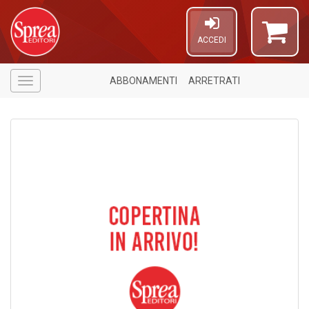
ACCEDI
ABBONAMENTI
ARRETRATI
Menù
5
n
in
di