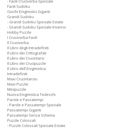
- Facili Cruciverba Speciale
Facili Sudoku
Giochi Enigmistici Giganti
Grandi Sudoku
- Grandi Sudoku Speciale Estate
- Grandi Sudoku Speciale Inverno
Hobby Puzzle
I Cruciverba Facili
Il Cruciverba
Il Libro degli Intradefiniti
Il Libro dei Crittografati
Il Libro dei Crucintarsi
Il Libro dei Crucipuzzle
Il Libro dell Enigmistica
Intradefiniti
Maxi Crucintarsio
Maxi Puzzle
Minipuzzle
Nuova Enigmistica Tedeschi
Parole e Passatempi
- Parole e Passatempi Speciale
Passatempi Giganti
Passatempi Senza Schema
Puzzle Colossali
- Puzzle Colossali Speciale Estate