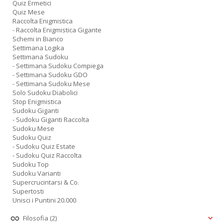
Quiz Ermetici
Quiz Mese
Raccolta Enigmistica
- Raccolta Enigmistica Gigante
Schemi in Bianco
Settimana Logika
Settimana Sudoku
- Settimana Sudoku Compiega
- Settimana Sudoku GDO
- Settimana Sudoku Mese
Solo Sudoku Diabolici
Stop Enigmistica
Sudoku Giganti
- Sudoku Giganti Raccolta
Sudoku Mese
Sudoku Quiz
- Sudoku Quiz Estate
- Sudoku Quiz Raccolta
Sudoku Top
Sudoku Varianti
Supercrucintarsi & Co.
Supertosti
Unisci i Puntini 20.000
Filosofia
(2)