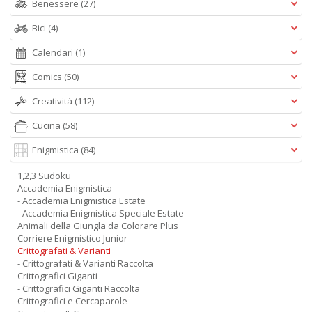
Benessere
(27)
Bici
(4)
Calendari
(1)
Comics
(50)
Creatività
(112)
Cucina
(58)
Enigmistica
(84)
1,2,3 Sudoku
Accademia Enigmistica
- Accademia Enigmistica Estate
- Accademia Enigmistica Speciale Estate
Animali della Giungla da Colorare Plus
Corriere Enigmistico Junior
Crittografati & Varianti
- Crittografati & Varianti Raccolta
Crittografici Giganti
- Crittografici Giganti Raccolta
Crittografici e Cercaparole