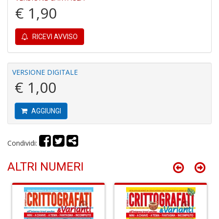
e
€ 1,90
M
H
S
RICEVI AVVISO
n
+
D
VERSIONE DIGITALE
€ 1,00
P
AGGIUNGI
9
in
E
Condividi:
P
n
ALTRI NUMERI
+
D