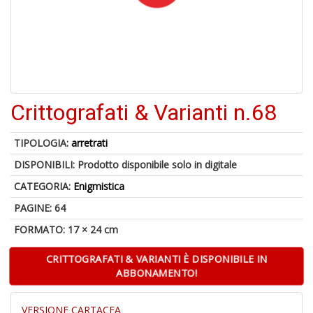
4
n
in
di
Crittografati & Varianti n.68
TIPOLOGIA:
arretrati
A
DISPONIBILI:
Prodotto disponibile solo in digitale
a
a
CATEGORIA:
Enigmistica
A
PAGINE: 64
FORMATO: 17 × 24 cm
CRITTOGRAFATI & VARIANTI È DISPONIBILE IN
ABBONAMENTO!
Hi
VERSIONE CARTACEA