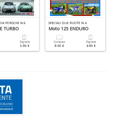
DIA PORSCHE N.6
SPECIALI DUE RUOTE N.4
E TURBO
Moto 125 ENDURO
N. 6-7
Digitale
Cartacea
Digitale
Cartacea
5.90 €
8.00 €
4.90 €
9.90 €