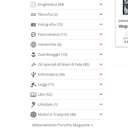
Enigmistica
(84)
Filosofia
(2)
BC TOP GEAR MANUALE N.1
MOTO D\'EPOCA N.1
Fotografia
(15)
orsche
Moto D'epoca
Vesp
Fotoromanzi
(11)
Cartacea
Digitale
Cartacea
Digitale
Car
9.90 €
4.90 €
9.90 €
4.90 €
9.
Generiche
(6)
Giardinaggio
(16)
Gli speciali di Mani di Fata
(83)
Informatica
(36)
Leggi
(11)
Libri
(52)
Lifestyle
(1)
Motori e Trasporti
(46)
Abbonamento Porsche Magazine +