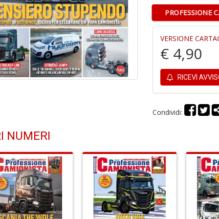
PROFESSIONE C
VERSIONE CARTA
€ 4,90
RICEVI AVVI
Condividi:
I NUMERI