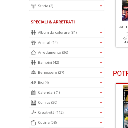
Storia
(2)
SPECIALI & ARRETRATI
ROFESSIONE CAMIONISTA N.303
PROFESSIONE CAMIONISTA N.302
PROFE
e Novità Più Attese
Arriva Il DAF XG+ 480
Album da colorare
(31)
Car
Animali
(14)
4.
Cartacea
Digitale
Cartacea
Digitale
4.90 €
2.90 €
4.90 €
2.90 €
Arredamento
(36)
Bambini
(42)
POTR
Benessere
(27)
Bici
(4)
Calendari
(1)
Comics
(50)
Creatività
(112)
Cucina
(58)