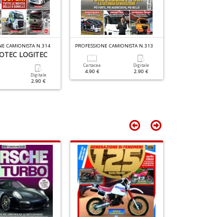
D
M
n
+
D
E CAMIONISTA N.314
PROFESSIONE CAMIONISTA N.313
PROFESSIONE CA
OTEC LOGITEC
NOVITÀ IVE
ELECTRIC D
Cartacea
Digitale
4.90 €
2.90 €
Digitale
2.90 €
Cartacea
4.90 €