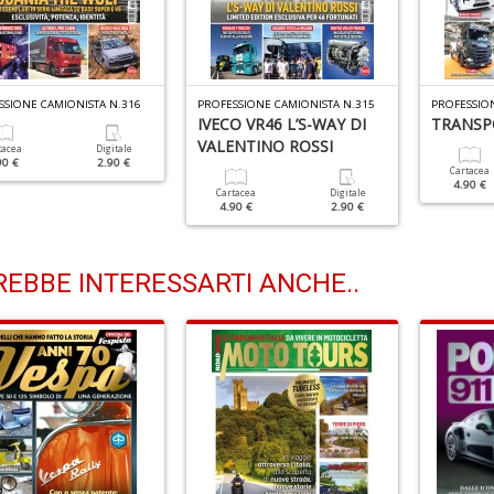
SSIONE CAMIONISTA N.316
PROFESSIONE CAMIONISTA N.315
PROFESSION
IVECO VR46 L’S-WAY DI
TRANSP
VALENTINO ROSSI
tacea
Digitale
90 €
2.90 €
Cartacea
4.90 €
Cartacea
Digitale
4.90 €
2.90 €
EBBE INTERESSARTI ANCHE..