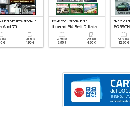
O
FFICINA DEL VESPISTA SPECIALE N.3
ROADBOOK SPECIALE N.3
ENCICLOPE
a Anni 70
Itinerari Più Belli D Italia
PORSCH
tacea
Digitale
Cartacea
Digitale
Cartacea
90 €
4.90 €
9.90 €
4.90 €
12.90 €