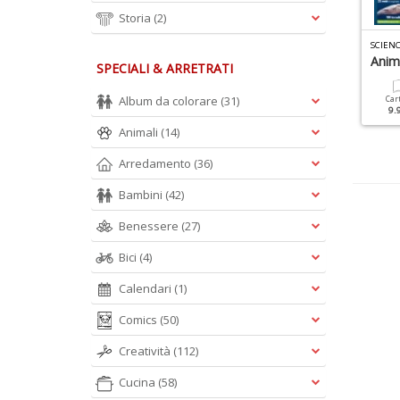
Storia
(2)
CIENZE D&R N.2
SCIENZE SPECIALE N.2
100 Domande E Risposte
Anima
SPECIALI & ARRETRATI
Sull'universo
Cartacea
Digitale
7.90 €
3.90 €
Album da colorare
(31)
Car
9.
Cartacea
Digitale
9.90 €
4.90 €
Animali
(14)
Arredamento
(36)
Bambini
(42)
Benessere
(27)
Bici
(4)
Calendari
(1)
Comics
(50)
Creatività
(112)
Cucina
(58)