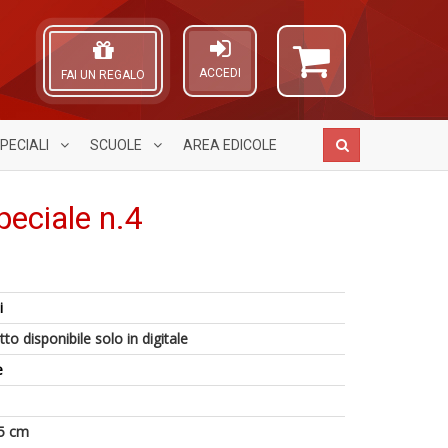
ACCEDI
FAI UN REGALO
PECIALI
SCUOLE
AREA
EDICOLE
peciale n.4
L
S
A
4
o
&
L
i
n
L
C
O
in
G
n
C
to disponibile solo in digitale
di
V
+
n
S
e
D
n
+
D
5 cm