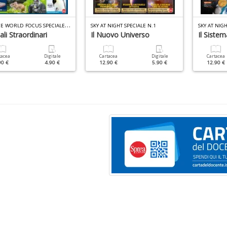
S
CIENCE WORLD FOCUS SPECIALE N.11
SKY AT NIGHT SPECIALE N.1
SKY AT NIGH
li Straordinari
Il Nuovo Universo
Il Sistem
tacea
Digitale
Cartacea
Digitale
Cartacea
90 €
4.90 €
12.90 €
5.90 €
12.90 €