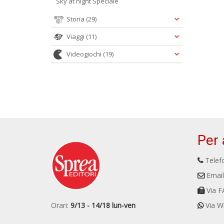
Sky at night Speciale
Storia
(29)
Viaggi
(11)
Videogiochi
(19)
Per 
Telefo
Email
Via F
Orari:
9/13 - 14/18 lun-ven
Via W