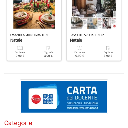
+
D
CASANTICA MONOGRAFIE N.3
CASA CHIC SPECIALE N.72
Natale
Natale
S
Cartacea
Digitale
Cartacea
Digitale
9.90 €
4.90 €
9.90 €
3.90 €
S
n
+
D
A
P
V
n
Categorie
+