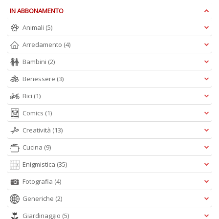
D
IN ABBONAMENTO
Animali
(5)
Arredamento
(4)
Bambini
(2)
Q
P
Benessere
(3)
n
+
Bici
(1)
D
Comics
(1)
Creatività
(13)
Cucina
(9)
Enigmistica
(35)
Fotografia
(4)
A
L
Generiche
(2)
O
C
Giardinaggio
(5)
n