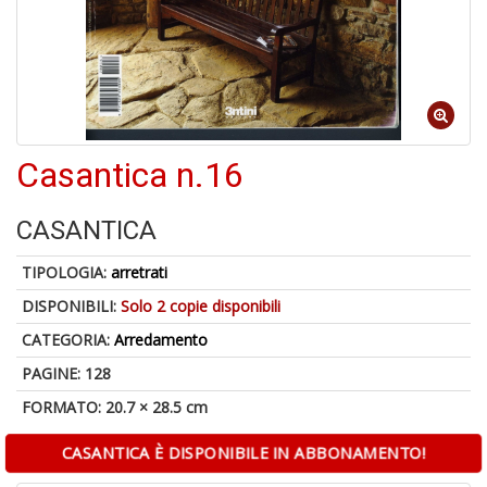
Casantica n.16
1
n
c
CASANTICA
c
di
TIPOLOGIA:
arretrati
in
o
DISPONIBILI:
Solo 2 copie disponibili
CATEGORIA:
Arredamento
PAGINE: 128
FORMATO: 20.7 × 28.5 cm
1
CASANTICA È DISPONIBILE IN ABBONAMENTO!
n
in