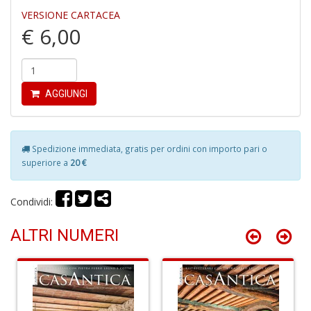
di
VERSIONE CARTACEA
€ 6,00
AGGIUNGI
P
e
fi
Spedizione immediata, gratis per ordini con importo pari o
p
superiore a
20 €
la
m
c
Condividi:
C
C
ALTRI NUMERI
P
n
+
D