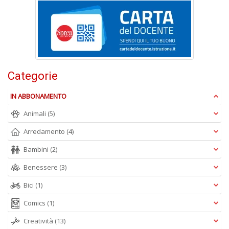
Il
g
Categorie
s
e
s
IN ABBONAMENTO
U
Animali
(5)
U
F
Arredamento
(4)
n
+
Bambini
(2)
D
Benessere
(3)
Bici
(1)
Comics
(1)
Creatività
(13)