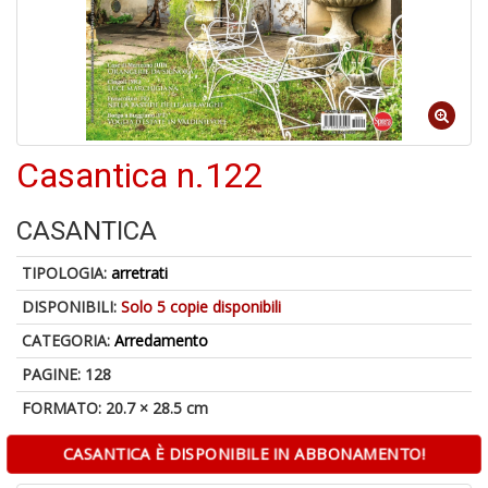
B
+
S
C
Casantica n.122
1
f
CASANTICA
TIPOLOGIA:
arretrati
DISPONIBILI:
Solo 5 copie disponibili
CATEGORIA:
Arredamento
PAGINE: 128
FORMATO: 20.7 × 28.5 cm
A
di
a
CASANTICA È DISPONIBILE IN ABBONAMENTO!
a