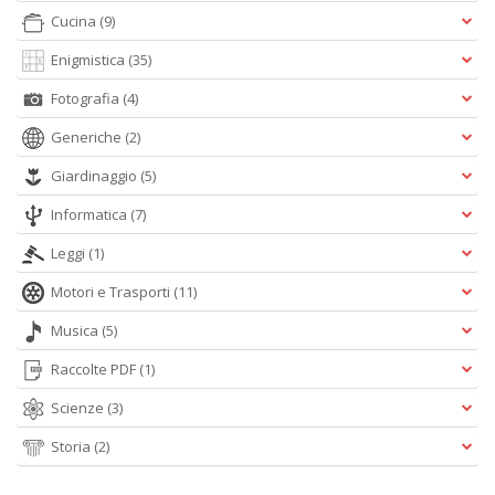
A
Cucina
(9)
L
Enigmistica
(35)
O
C
Fotografia
(4)
n
Generiche
(2)
Giardinaggio
(5)
Informatica
(7)
Leggi
(1)
Motori e Trasporti
(11)
Musica
(5)
Raccolte PDF
(1)
Scienze
(3)
Storia
(2)