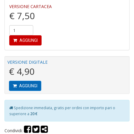
O
VERSIONE CARTACEA
d
€ 7,50
V
AGGIUNGI
Mi
VERSIONE DIGITALE
e
€ 4,90
m
g
A
AGGIUNGI
C
S
n
+
Spedizione immediata, gratis per ordini con importo pari o
D
superiore a
20 €
Condividi: