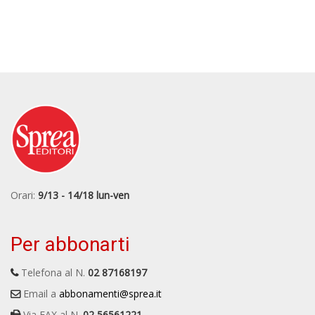
Orari:
9/13 - 14/18 lun-ven
Per abbonarti
Telefona al N.
02 87168197
Email a
abbonamenti@sprea.it
Via FAX al N.
02 56561221