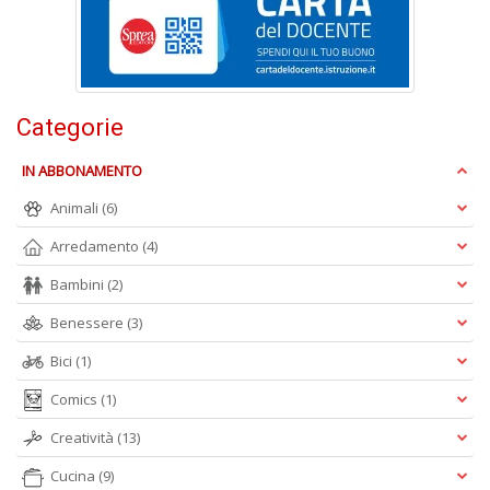
S
Pi
M
al
Categorie
u
n
+
IN ABBONAMENTO
D
Animali
(6)
Arredamento
(4)
Bambini
(2)
Benessere
(3)
Bici
(1)
A
L
Comics
(1)
O
C
Creatività
(13)
n
Cucina
(9)