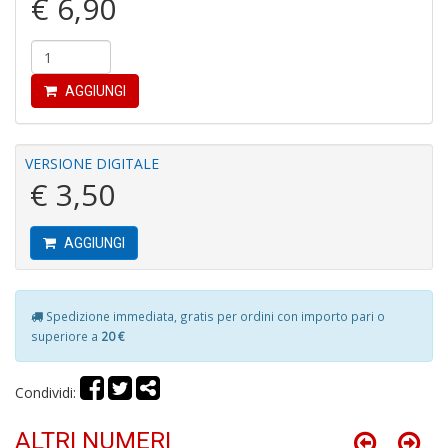
€ 6,90
AGGIUNGI
In
C
VERSIONE DIGITALE
C
€ 3,50
C
S
n
AGGIUNGI
+
D
Spedizione immediata, gratis per ordini con importo pari o
superiore a
20 €
G
Condividi:
S
S
ALTRI NUMERI
I