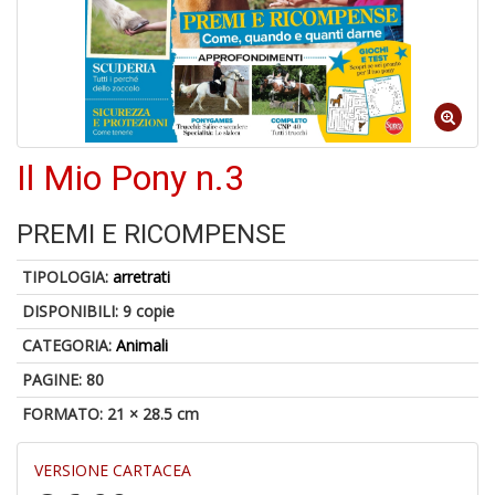
1
n
Il Mio Pony n.3
in
di
PREMI E RICOMPENSE
TIPOLOGIA:
arretrati
DISPONIBILI:
9 copie
CATEGORIA:
Animali
6
PAGINE: 80
f
FORMATO: 21 × 28.5 cm
+
di
in
VERSIONE CARTACEA
r