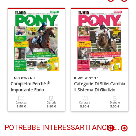
n
+
D
P
A
C
P
n
IL MIO PONY N.2
IL MIO PONY N.1
+
Completo: Perché È
Categorie Di Stile: Cambia
D
Importante Farlo
Il Sistema Di Giudizio
Cartacea
Digitale
Cartacea
Digitale
6.90 €
3.50 €
5.90 €
3.00 €
POTREBBE INTERESSARTI ANCHE..
G