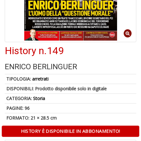
6
n
in
di
History n.149
ENRICO BERLINGUER
TIPOLOGIA:
arretrati
DISPONIBILI:
Prodotto disponibile solo in digitale
A
CATEGORIA:
Storia
a
a
PAGINE: 96
O
FORMATO: 21 × 28.5 cm
d
V
HISTORY È DISPONIBILE IN ABBONAMENTO!