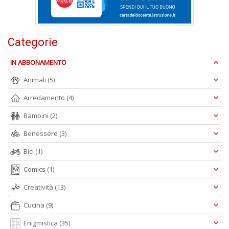
Is
di
po
K
Categorie
n
+
IN ABBONAMENTO
D
Animali
(5)
Arredamento
(4)
Bambini
(2)
Benessere
(3)
Bici
(1)
A
L
Comics
(1)
O
C
Creatività
(13)
n
Cucina
(9)
Enigmistica
(35)