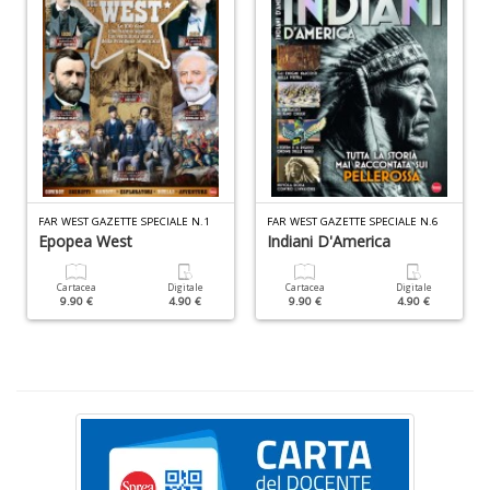
S
S
n
+
D
FAR WEST GAZETTE SPECIALE N.1
FAR WEST GAZETTE SPECIALE N.6
Epopea West
Indiani D'America
F
C
B
Cartacea
Digitale
Cartacea
Digitale
9.90 €
4.90 €
9.90 €
4.90 €
d
e
n
+
D