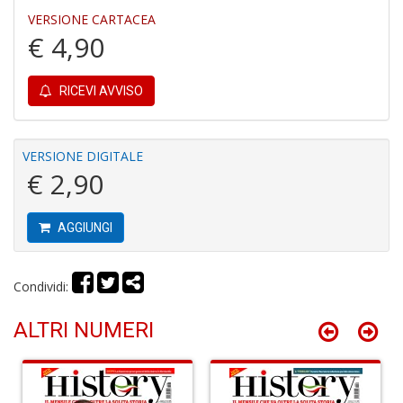
VERSIONE CARTACEA
€ 4,90
RICEVI AVVISO
I
B
V
VERSIONE DIGITALE
n
€ 2,90
+
D
AGGIUNGI
Condividi:
R
P
ALTRI NUMERI
2
G
V
R
P