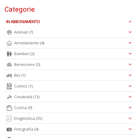
D
Categorie
IN ABBONAMENTO
Animali
(7)
C
ai
Arredamento
(4)
pi
Bambini
(2)
D
D
Benessere
(3)
in
D
Bici
(1)
n
+
Comics
(1)
D
Creatività
(13)
Cucina
(9)
Enigmistica
(35)
Fotografia
(4)