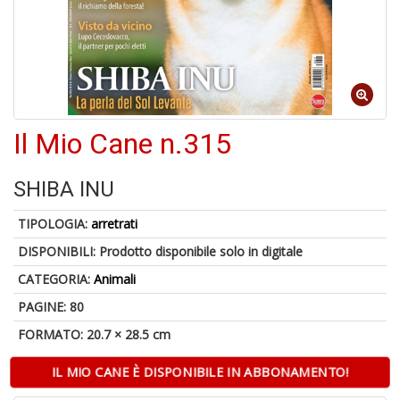
1
n
in
Il Mio Cane n.315
di
SHIBA INU
TIPOLOGIA:
arretrati
DISPONIBILI:
Prodotto disponibile solo in digitale
U
CATEGORIA:
Animali
a
di
PAGINE: 80
a
FORMATO: 20.7 × 28.5 cm
a
C
IL MIO CANE È DISPONIBILE IN ABBONAMENTO!