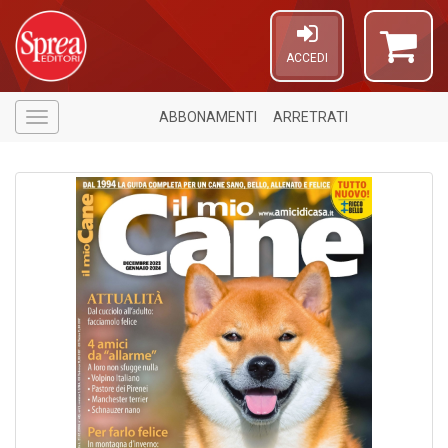
ACCEDI
ABBONAMENTI
ARRETRATI
Menù
6
f
+
di
in
r