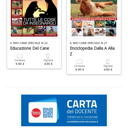
Fa
IL MIO CANE SPECIALE N.22
IL MIO CANE SPECIALE N.27
S
Educazione Del Cane
Enciclopedia Dalla A Alla
n
Z
+
Cartacea
Digitale
D
9.90 €
4.90 €
Cartacea
Digitale
9.90 €
4.90 €
M
c
L
N
M
n
+