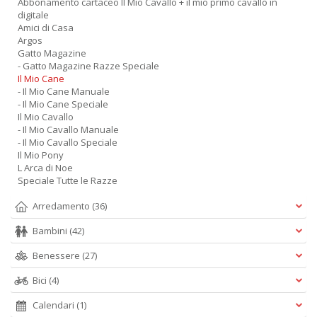
Abbonamento cartaceo Il Mio Cavallo + il mio primo cavallo in
digitale
Amici di Casa
Argos
Gatto Magazine
- Gatto Magazine Razze Speciale
Il Mio Cane
- Il Mio Cane Manuale
- Il Mio Cane Speciale
Il Mio Cavallo
- Il Mio Cavallo Manuale
- Il Mio Cavallo Speciale
Il Mio Pony
L Arca di Noe
Speciale Tutte le Razze
Arredamento
(36)
Bambini
(42)
Benessere
(27)
Bici
(4)
Calendari
(1)