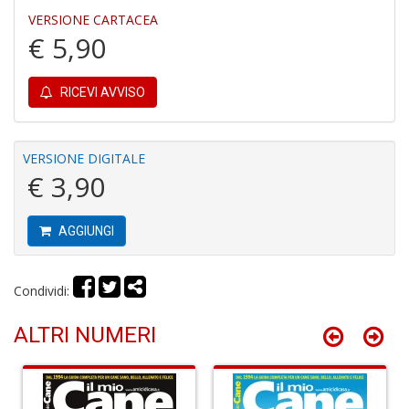
VERSIONE CARTACEA
€ 5,90
RICEVI AVVISO
I
G
P
C
VERSIONE DIGITALE
la
€ 3,90
S
S
n
AGGIUNGI
+
D
Condividi:
ALTRI NUMERI
L
G
S
d