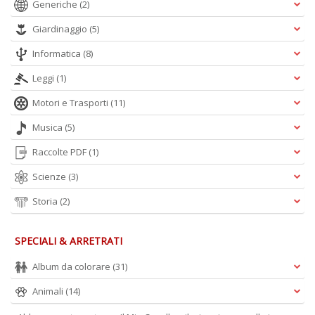
Generiche
(2)
A
L
Giardinaggio
(5)
O
C
Informatica
(8)
n
Leggi
(1)
Motori e Trasporti
(11)
Musica
(5)
Raccolte PDF
(1)
Scienze
(3)
Storia
(2)
SPECIALI & ARRETRATI
Album da colorare
(31)
Animali
(14)