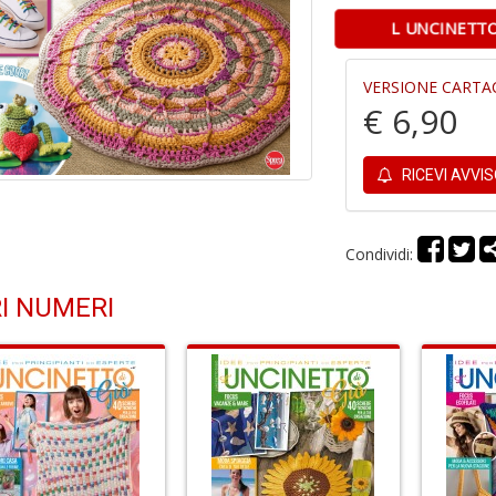
L UNCINETT
VERSIONE CARTA
€ 6,90
RICEVI AVVI
Condividi:
I NUMERI