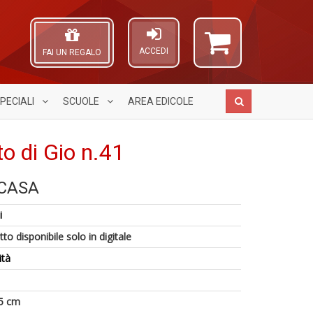
ACCEDI
FAI UN REGALO
PECIALI
SCUOLE
AREA
EDICOLE
to di Gio n.41
1
 CASA
f
R
C
A
P
G
L
i
P
n
O
S
+
C
to disponibile solo in digitale
n
D
n
+
ità
D
5 cm