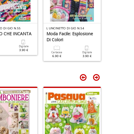
D
O DI GIO N.55
L UNCINETTO DI GIO N.54
L UNCINETTO DI
O CHE INCANTA
Moda Facile: Esplosione
Nuove Tecnic
Di Colori
Digitale
Cartacea
3.90 €
6.90 €
Cartacea
Digitale
6.90 €
3.90 €