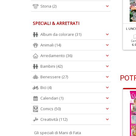
Storia
(2)
SPECIALI & ARRETRATI
 UNCINETTO DI GIO N.44
L UNCINETTO DI GIO N.43
L UNCI
oda D'estate
Vivere Tra Fiori E Colori
Album da colorare
(31)
Car
Animali
(14)
6.
Cartacea
Digitale
Cartacea
Digitale
6.90 €
3.90 €
6.90 €
3.90 €
Arredamento
(36)
Bambini
(42)
POTR
Benessere
(27)
Bici
(4)
Calendari
(1)
Comics
(50)
Creatività
(112)
Gli speciali di Mani di Fata