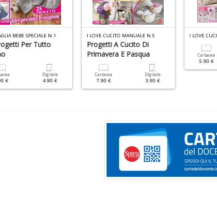
GLIA BEBE SPECIALE N.1
I LOVE CUCITO MANUALE N.5
I LOVE CUC
ogetti Per Tutto
Progetti A Cucito Di
no
Primavera E Pasqua
Cartacea
5.90 €
tacea
Digitale
Cartacea
Digitale
90 €
4.90 €
7.90 €
3.90 €