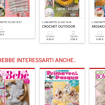
NETTO DI GIO N.57
L UNCINETTO DI GIO N.56
L UNCINETT
CROCHET OUTDOOR
MOSAIC
tacea
90 €
Cartacea
Digitale
Cartacea
6.90 €
3.90 €
6.90 €
EBBE INTERESSARTI ANCHE..