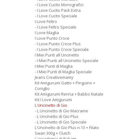
- I Love Cucito Monografici
- I Love Cucito Pack Extra
- I Love Cucito Speciale
I Love Feltro
- I Love Feltro Speciale
I Love Maglia
I Love Punto Croce
- I Love Punto Croce Plus
- I Love Punto Croce Speciale
I Miei Punti all Uncinetto
- I Miei Punti all Uncinetto Speciale
I Miei Punti di Maglia
- I Miei Punti di Maglia Speciale
Jeans Creativemamy
Kit Amigurumi Gatto + Pinguino +
Coniglio
Kit Amigurumi Renna + Babbo Natale
Kit I Love Amigurumi
L Uncinetto di Gio
- L Uncinetto di Gio Macrame
- L Uncinetto di Gio Plus
- L Uncinetto di Gio Speciale
L'Uncinetto di Gio Plus n.13 + Filato
Swan 300g + Clutch
L'accademia di Rakam