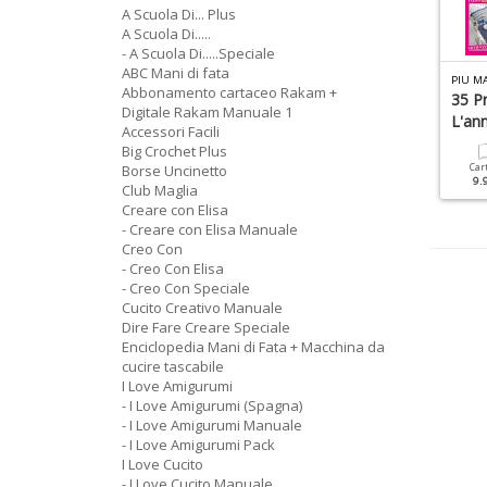
A Scuola Di... Plus
A Scuola Di.....
- A Scuola Di.....Speciale
ABC Mani di fata
M
OTIVI ALL UNCINETTO SPECIALE N.4
LA NUOVA MAGLIA CATALOGO N.1
PIU MA
Abbonamento cartaceo Rakam +
iori E Bijoux
Moda Maglia & Uncinetto
35 Pr
Digitale Rakam Manuale 1
L'an
Accessori Facili
Cartacea
Digitale
Cartacea
Digitale
Big Crochet Plus
6.90 €
3.90 €
9.90 €
4.90 €
Borse Uncinetto
Car
9.
Club Maglia
Creare con Elisa
- Creare con Elisa Manuale
Creo Con
- Creo Con Elisa
- Creo Con Speciale
Cucito Creativo Manuale
Dire Fare Creare Speciale
Enciclopedia Mani di Fata + Macchina da
cucire tascabile
I Love Amigurumi
- I Love Amigurumi (Spagna)
- I Love Amigurumi Manuale
- I Love Amigurumi Pack
I Love Cucito
- I Love Cucito Manuale