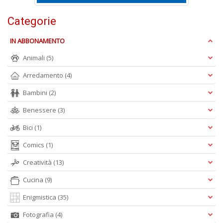
Categorie
IN ABBONAMENTO
Animali
(5)
Arredamento
(4)
A
L
Bambini
(2)
O
C
Benessere
(3)
n
Bici
(1)
Comics
(1)
Creatività
(13)
Cucina
(9)
Enigmistica
(35)
Fotografia
(4)