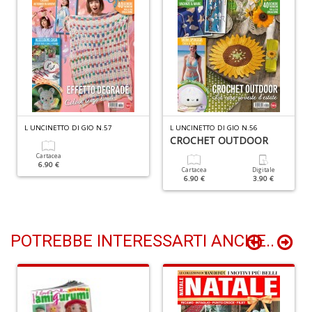
O
P
c
b
Il
M
O
L UNCINETTO DI GIO N.57
L UNCINETTO DI GIO N.56
CROCHET OUTDOOR
P
n
Cartacea
6.90 €
+
Cartacea
Digitale
6.90 €
3.90 €
D
POTREBBE INTERESSARTI ANCHE..
Cr
G