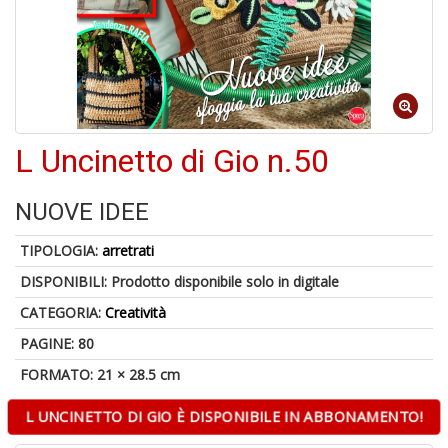
A
a
R
L Uncinetto di Gio n.50
NUOVE IDEE
TIPOLOGIA:
arretrati
4
n
DISPONIBILI:
Prodotto disponibile solo in digitale
in
di
CATEGORIA:
Creatività
PAGINE: 80
FORMATO: 21 × 28.5 cm
L UNCINETTO DI GIO È DISPONIBILE IN ABBONAMENTO!