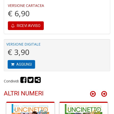
3
VERSIONE CARTACEA
g
€ 6,90
s
M
al
RICEVI AVVISO
u
M
n
+
VERSIONE DIGITALE
D
€ 3,90
AGGIUNGI
J
U
Condividi:
F
S
ALTRI NUMERI
n
+
D