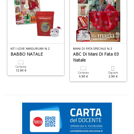
n
+
D
KIT I LOVE AMIGURUMI N.2
MANI DI FATA SPECIALE N.3
Cr
BABBO NATALE
ABC Di Mani Di Fata 03
&
Natale
V
n
Cartacea
12.90 €
+
Cartacea
Digitale
5.90 €
2.90 €
D
S
S
n
+
D