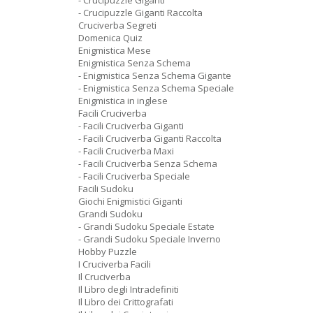
- Crucipuzzle Giganti
- Crucipuzzle Giganti Raccolta
Cruciverba Segreti
Domenica Quiz
Enigmistica Mese
Enigmistica Senza Schema
- Enigmistica Senza Schema Gigante
- Enigmistica Senza Schema Speciale
Enigmistica in inglese
Facili Cruciverba
- Facili Cruciverba Giganti
- Facili Cruciverba Giganti Raccolta
- Facili Cruciverba Maxi
- Facili Cruciverba Senza Schema
- Facili Cruciverba Speciale
Facili Sudoku
Giochi Enigmistici Giganti
Grandi Sudoku
- Grandi Sudoku Speciale Estate
- Grandi Sudoku Speciale Inverno
Hobby Puzzle
I Cruciverba Facili
Il Cruciverba
Il Libro degli Intradefiniti
Il Libro dei Crittografati