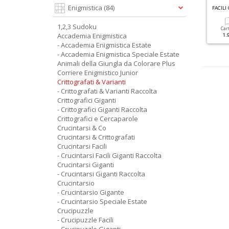
G
RANDI SUDOKU SPECIALE ESTATE N.4
Enigmistica
(84)
RUCIPUZZLE GIGANTI N.42
FACILI
1,2,3 Sudoku
Cartacea
Digitale
Cartacea
Digitale
Car
Accademia Enigmistica
2.50 €
1.50 €
3.50 €
1.50 €
1.
- Accademia Enigmistica Estate
- Accademia Enigmistica Speciale Estate
Animali della Giungla da Colorare Plus
Corriere Enigmistico Junior
Crittografati & Varianti
- Crittografati & Varianti Raccolta
Crittografici Giganti
- Crittografici Giganti Raccolta
Crittografici e Cercaparole
Crucintarsi & Co
Crucintarsi & Crittografati
Crucintarsi Facili
- Crucintarsi Facili Giganti Raccolta
Crucintarsi Giganti
- Crucintarsi Giganti Raccolta
Crucintarsio
- Crucintarsio Gigante
- Crucintarsio Speciale Estate
Crucipuzzle
- Crucipuzzle Facili