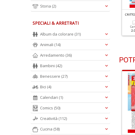
Storia
(2)
RITTOGRAFATI & VARIANTI N.76
CRITTOGRAFATI & VARIANTI N.75
CRITTO
SPECIALI & ARRETRATI
Cartacea
Digitale
Cartacea
Digitale
Car
1.90 €
1.00 €
1.90 €
1.00 €
2.
Album da colorare
(31)
Animali
(14)
Arredamento
(36)
POTR
Bambini
(42)
Benessere
(27)
Bici
(4)
Calendari
(1)
Comics
(50)
Creatività
(112)
Cucina
(58)