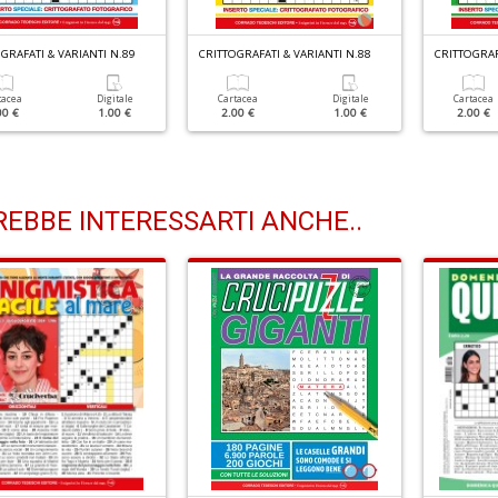
GRAFATI & VARIANTI N.89
CRITTOGRAFATI & VARIANTI N.88
CRITTOGRAF
tacea
Digitale
Cartacea
Digitale
Cartacea
00 €
1.00 €
2.00 €
1.00 €
2.00 €
EBBE INTERESSARTI ANCHE..