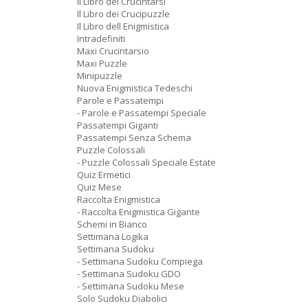
Il Libro dei Crucintarsi
Il Libro dei Crucipuzzle
Il Libro dell Enigmistica
Intradefiniti
Maxi Crucintarsio
Maxi Puzzle
Minipuzzle
Nuova Enigmistica Tedeschi
Parole e Passatempi
- Parole e Passatempi Speciale
Passatempi Giganti
Passatempi Senza Schema
Puzzle Colossali
- Puzzle Colossali Speciale Estate
Quiz Ermetici
Quiz Mese
Raccolta Enigmistica
- Raccolta Enigmistica Gigante
Schemi in Bianco
Settimana Logika
Settimana Sudoku
- Settimana Sudoku Compiega
- Settimana Sudoku GDO
- Settimana Sudoku Mese
Solo Sudoku Diabolici