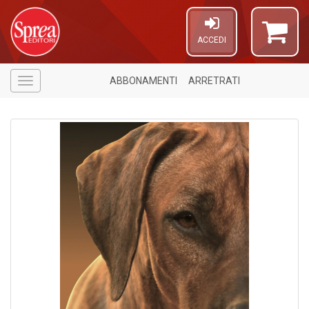
ACCEDI
ABBONAMENTI
ARRETRATI
Menù
4
n
in
di