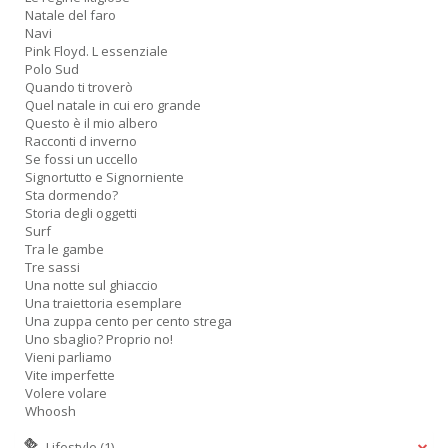
Natale del faro
Navi
Pink Floyd. L essenziale
Polo Sud
Quando ti troverò
Quel natale in cui ero grande
Questo è il mio albero
Racconti d inverno
Se fossi un uccello
Signortutto e Signorniente
Sta dormendo?
Storia degli oggetti
Surf
Tra le gambe
Tre sassi
Una notte sul ghiaccio
Una traiettoria esemplare
Una zuppa cento per cento strega
Uno sbaglio? Proprio no!
Vieni parliamo
Vite imperfette
Volere volare
Whoosh
Lifestyle
(1)