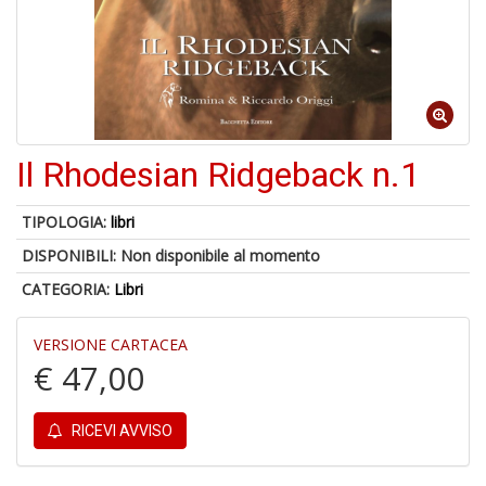
6
n
in
di
Il Rhodesian Ridgeback n.1
TIPOLOGIA:
libri
DISPONIBILI:
Non disponibile al momento
4
CATEGORIA:
Libri
n
c
VERSIONE CARTACEA
c
€ 47,00
di
in
o
RICEVI AVVISO