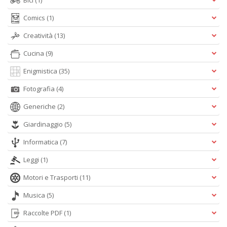
Bici
(1)
Comics
(1)
Creatività
(13)
I
ba
Cucina
(9)
C
R
Enigmistica
(35)
S
n
Fotografia
(4)
+
D
Generiche
(2)
Giardinaggio
(5)
Informatica
(7)
Leggi
(1)
Motori e Trasporti
(11)
C
Musica
(5)
il
t
Raccolte PDF
(1)
si
w