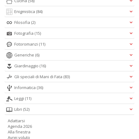
Cucina
(58)
Enigmistica
(84)
c
Filosofia
(2)
C
Fotografia
(15)
n
+
Fotoromanzi
(11)
D
Generiche
(6)
Giardinaggio
(16)
Gli speciali di Mani di Fata
(83)
Informatica
(36)
A
Leggi
(11)
L
Libri
(52)
O
C
Adattarsi
n
Agenda 2026
Alla finestra
Avrei voluto