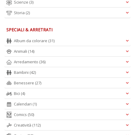
Scienze
(3)
W
M
Storia
(2)
n
+
D
SPECIALI & ARRETRATI
Album da colorare
(31)
Animali
(14)
Arredamento
(36)
I
e
Bambini
(42)
c
I
Benessere
(27)
M
Bici
(4)
P
al
Calendari
(1)
U
n
Comics
(50)
+
D
Creatività
(112)