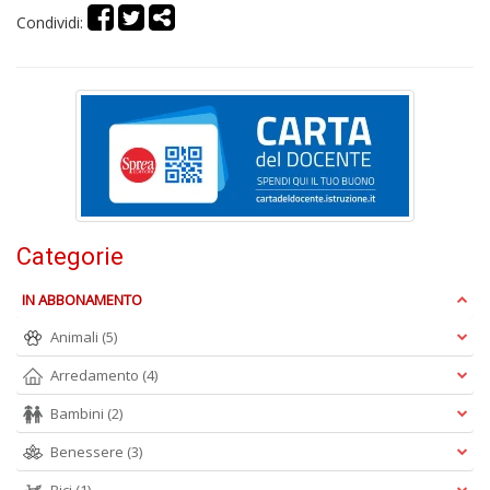
Condividi:
A
C
2
A
C
n
+
D
Categorie
IN ABBONAMENTO
Animali
(5)
A
Arredamento
(4)
C
n
Bambini
(2)
+
Benessere
(3)
D