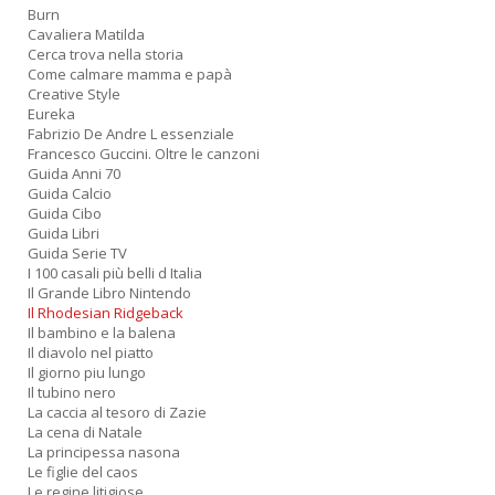
Burn
Cavaliera Matilda
Cerca trova nella storia
Come calmare mamma e papà
Creative Style
Eureka
Fabrizio De Andre L essenziale
Francesco Guccini. Oltre le canzoni
Guida Anni 70
Guida Calcio
Guida Cibo
Guida Libri
Guida Serie TV
I 100 casali più belli d Italia
Il Grande Libro Nintendo
Il Rhodesian Ridgeback
Il bambino e la balena
Il diavolo nel piatto
Il giorno piu lungo
Il tubino nero
La caccia al tesoro di Zazie
La cena di Natale
La principessa nasona
Le figlie del caos
Le regine litigiose