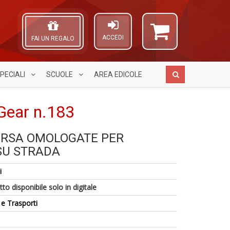
ACCEDI
FAI UN REGALO
PECIALI
SCUOLE
AREA
EDICOLE
Gear n.183
ORSA OMOLOGATE PER
C
N
A
1
P
SU STRADA
c
L
n
P
S
O
in
C
i
n
C
di
n
+
n
to disponibile solo in digitale
+
D
D
 e Trasporti