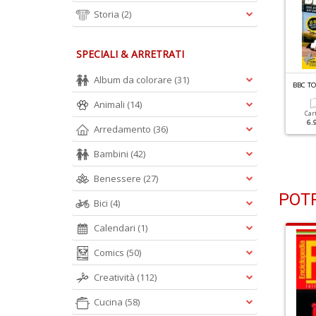
Storia
(2)
SPECIALI & ARRETRATI
Album da colorare
(31)
BC TOP GEAR N.198
BBC TOP GEAR N.197
BBC T
oenigsegg Chimera
Red Bull RB17
Animali
(14)
Car
6.
Arredamento
(36)
Cartacea
Digitale
Cartacea
Digitale
5.90 €
2.90 €
5.90 €
2.90 €
Bambini
(42)
Benessere
(27)
POTR
Bici
(4)
Calendari
(1)
Comics
(50)
Creatività
(112)
Cucina
(58)