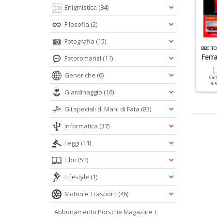
Enigmistica
(84)
Filosofia
(2)
Fotografia
(15)
I
MANUALI DI OFFICINA DEL VESPISTA SPECIALE N.3
BC TOP GEAR MANUALE N.2
BBC T
errari
Vespa 50
Ferra
Fotoromanzi
(11)
Generiche
(6)
Cartacea
Digitale
Cartacea
Digitale
Car
9.90 €
4.90 €
9.90 €
4.90 €
9.
Giardinaggio
(16)
Gli speciali di Mani di Fata
(83)
Informatica
(37)
Leggi
(11)
Libri
(52)
Lifestyle
(1)
Motori e Trasporti
(46)
Abbonamento Porsche Magazine +