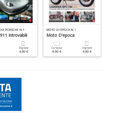
DIA PORSCHE N.1
MOTO D\'EPOCA N.1
SPECIALI DUE R
911 Introvabili
Moto D'epoca
Moto Sporti
Digitale
Cartacea
Digitale
Cartacea
4.90 €
9.90 €
4.90 €
12.90 €