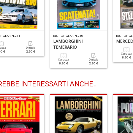
OP GEAR N.211
BBC TOP GEAR N.210
BBC TOP GE
LAMBORGHINI
MERCED
TEMERARIO
tacea
Digitale
90 €
2.90 €
Cartacea
6.90 €
Cartacea
Digitale
6.90 €
2.90 €
EBBE INTERESSARTI ANCHE..