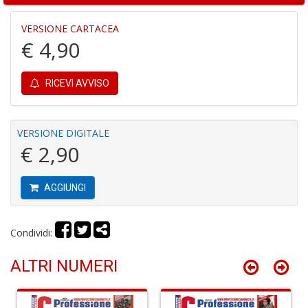
al
B
VERSIONE CARTACEA
di
€ 4,90
C
la
S
RICEVI AVVISO
n
+
D
VERSIONE DIGITALE
€ 2,90
AGGIUNGI
C
R
T
S
Condividi:
n
+
ALTRI NUMERI
D