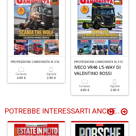
R
Pi
4
M
L
P
S
n
+
PROFESSIONE CAMIONISTA N.316
PROFESSIONE CAMIONISTA N.315
IVECO VR46 L’S-WAY DI
D
VALENTINO ROSSI
Cartacea
Digitale
4.90 €
2.90 €
Cartacea
Digitale
4.90 €
2.90 €
POTREBBE INTERESSARTI ANCHE..
Ir
P
Il
F
n