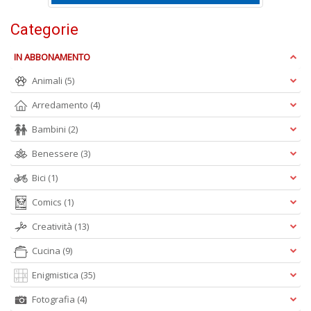
Categorie
IN ABBONAMENTO
Animali
(5)
A
Arredamento
(4)
L
O
Bambini
(2)
C
n
Benessere
(3)
Bici
(1)
Comics
(1)
Creatività
(13)
Cucina
(9)
Enigmistica
(35)
Fotografia
(4)