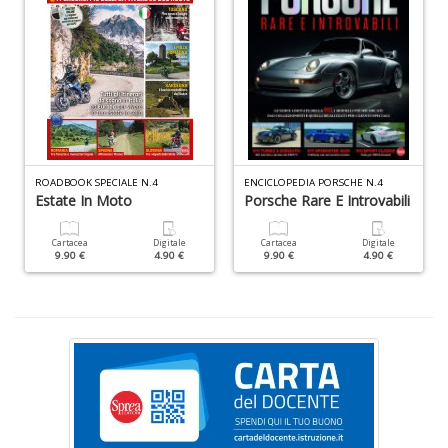
+
D
Ri
c
Il
ROADBOOK SPECIALE N.4
ENCICLOPEDIA PORSCHE N.4
F
Estate In Moto
Porsche Rare E Introvabili
n
+
D
Cartacea
Digitale
Cartacea
Digitale
9.90 €
4.90 €
9.90 €
4.90 €
D
Q
n
+
D