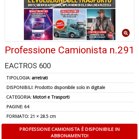
6
n
in
di
Professione Camionista n.291
U
EACTROS 600
a
di
TIPOLOGIA:
arretrati
M
P
DISPONIBILI:
Prodotto disponibile solo in digitale
CATEGORIA:
Motori e Trasporti
PAGINE: 64
FORMATO: 21 × 28.5 cm
PROFESSIONE CAMIONISTA È DISPONIBILE IN
ABBONAMENTO!
Gl