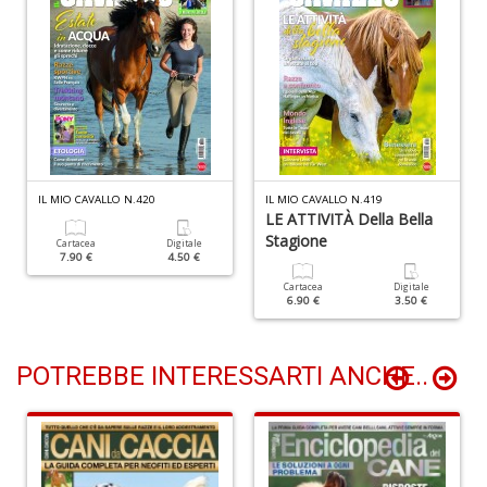
Il
F
R
P
(d
n
+
D
IL MIO CAVALLO N.420
IL MIO CAVALLO N.419
LE ATTIVITÀ Della Bella
Stagione
Cartacea
Digitale
7.90 €
4.50 €
Cartacea
Digitale
6.90 €
3.50 €
S
b
POTREBBE INTERESSARTI ANCHE..
M
al
u
n
+
D