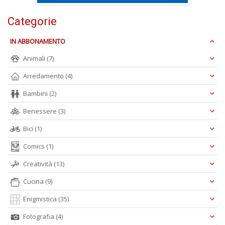
D
Categorie
IN ABBONAMENTO
Animali
(7)
Arredamento
(4)
A
Bambini
(2)
L
Benessere
(3)
O
C
Bici
(1)
n
Comics
(1)
Creatività
(13)
Cucina
(9)
Enigmistica
(35)
Fotografia
(4)