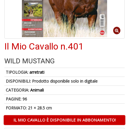
6
n
c
c
di
in
o
Il Mio Cavallo n.401
1
WILD MUSTANG
f
TIPOLOGIA:
arretrati
DISPONIBILI:
Prodotto disponibile solo in digitale
CATEGORIA:
Animali
PAGINE: 96
FORMATO: 21 × 28.5 cm
G
S
IL MIO CAVALLO È DISPONIBILE IN ABBONAMENTO!
S
E