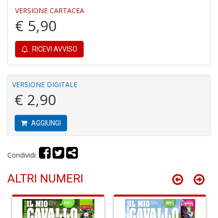
n
VERSIONE CARTACEA
+
€ 5,90
D
RICEVI AVVISO
It
VERSIONE DIGITALE
d
€ 2,90
la
s
g
m
AGGIUNGI
H
D
n
Condividi:
+
D
ALTRI NUMERI