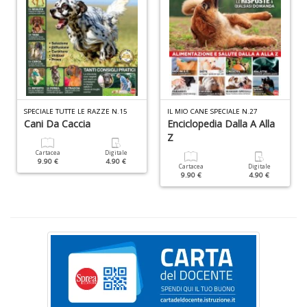
I
L
A
n
SPECIALE TUTTE LE RAZZE N.15
IL MIO CANE SPECIALE N.27
Cani Da Caccia
Enciclopedia Dalla A Alla
+
Z
D
Cartacea
Digitale
9.90 €
4.90 €
Cartacea
Digitale
9.90 €
4.90 €
U
pe
c
s
B
M
n
+