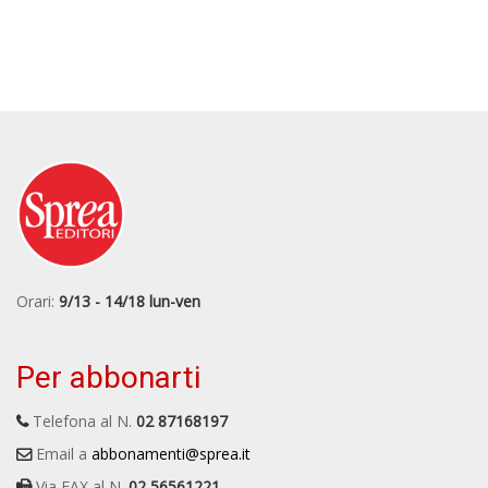
Orari:
9/13 - 14/18 lun-ven
Per abbonarti
Telefona al N.
02 87168197
Email a
abbonamenti@sprea.it
Via FAX al N.
02 56561221