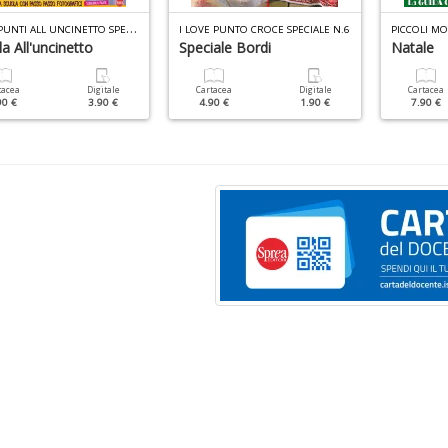
I
MIEI PUNTI ALL UNCINETTO SPECIALE N.1
I LOVE PUNTO CROCE SPECIALE N.6
a All'uncinetto
Speciale Bordi
Natale
tacea
Digitale
Cartacea
Digitale
Cartacea
90 €
3.90 €
4.90 €
1.90 €
7.90 €