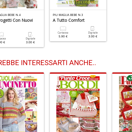
GLIA BEBE N.4
PIU MAGLIA BEBE N.3
rogetti Con Nuovi
A Tutto Comfort
Cartacea
Digitale
5.90 €
3.00 €
tacea
Digitale
90 €
3.00 €
EBBE INTERESSARTI ANCHE..