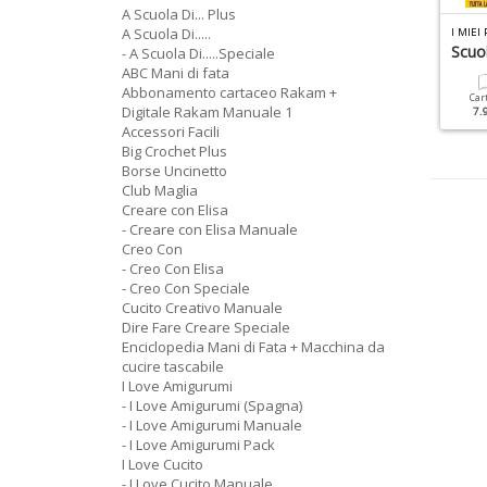
A Scuola Di... Plus
A Scuola Di.....
 LOVE AMIGURUMI MANUALE N.8
I LOVE CUCITO SPECIALE N.7
MIGURUMI Manga
Addobbi E Lanterne
Scuol
- A Scuola Di.....Speciale
ABC Mani di fata
Abbonamento cartaceo Rakam +
Cartacea
Digitale
Cartacea
Digitale
Car
Digitale Rakam Manuale 1
9.90 €
4.90 €
4.90 €
2.90 €
7.
Accessori Facili
Big Crochet Plus
Borse Uncinetto
Club Maglia
Creare con Elisa
- Creare con Elisa Manuale
Creo Con
- Creo Con Elisa
- Creo Con Speciale
Cucito Creativo Manuale
Dire Fare Creare Speciale
Enciclopedia Mani di Fata + Macchina da
cucire tascabile
I Love Amigurumi
- I Love Amigurumi (Spagna)
- I Love Amigurumi Manuale
- I Love Amigurumi Pack
I Love Cucito
- I Love Cucito Manuale