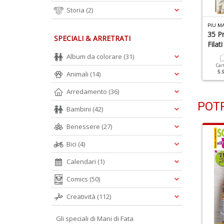
Storia
(2)
PIU MA
35 P
SPECIALI & ARRETRATI
Filati
Album da colorare
(31)
Car
5.
Animali
(14)
Arredamento
(36)
POTR
Bambini
(42)
Benessere
(27)
Bici
(4)
Calendari
(1)
Comics
(50)
Creatività
(112)
Gli speciali di Mani di Fata