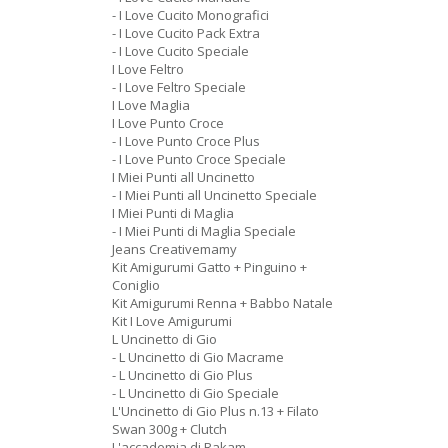
- I Love Cucito Monografici
- I Love Cucito Pack Extra
- I Love Cucito Speciale
I Love Feltro
- I Love Feltro Speciale
I Love Maglia
I Love Punto Croce
- I Love Punto Croce Plus
- I Love Punto Croce Speciale
I Miei Punti all Uncinetto
- I Miei Punti all Uncinetto Speciale
I Miei Punti di Maglia
- I Miei Punti di Maglia Speciale
Jeans Creativemamy
Kit Amigurumi Gatto + Pinguino +
Coniglio
Kit Amigurumi Renna + Babbo Natale
Kit I Love Amigurumi
L Uncinetto di Gio
- L Uncinetto di Gio Macrame
- L Uncinetto di Gio Plus
- L Uncinetto di Gio Speciale
L'Uncinetto di Gio Plus n.13 + Filato
Swan 300g + Clutch
L'accademia di Rakam