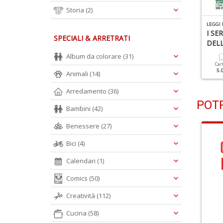
Storia
(2)
EGGI ILLUSTRATE N.511
LEGGI ILLUSTRATE N.510
LEGGI 
30 ANNO 2025
Come Pagare Meno
I SE
SPECIALI & ARRETRATI
Tasse
DELL
Cartacea
Digitale
Album da colorare
(31)
5.00 €
2.50 €
Cartacea
Digitale
Car
5.00 €
2.50 €
5.
Animali
(14)
Arredamento
(36)
POTR
Bambini
(42)
Benessere
(27)
Bici
(4)
Calendari
(1)
Comics
(50)
Creatività
(112)
Cucina
(58)