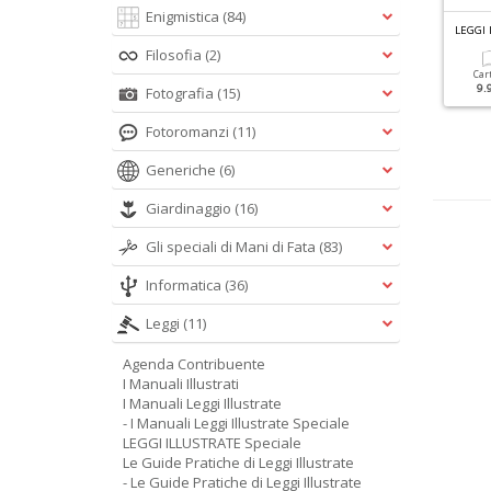
Enigmistica
(84)
L
E GUIDE PRATICHE DI LEGGI ILLUSTRATE N.10
I MANUALI LEGGI ILLUSTRATE N.21
estamento Ed Eredità
Il Nuovo Codice Della
Filosofia
(2)
Strada
Car
9.
Fotografia
(15)
Cartacea
Digitale
9.90 €
4.90 €
Cartacea
Digitale
Fotoromanzi
(11)
9.90 €
4.90 €
Generiche
(6)
Giardinaggio
(16)
Gli speciali di Mani di Fata
(83)
Informatica
(36)
Leggi
(11)
Agenda Contribuente
I Manuali Illustrati
I Manuali Leggi Illustrate
- I Manuali Leggi Illustrate Speciale
LEGGI ILLUSTRATE Speciale
Le Guide Pratiche di Leggi Illustrate
- Le Guide Pratiche di Leggi Illustrate