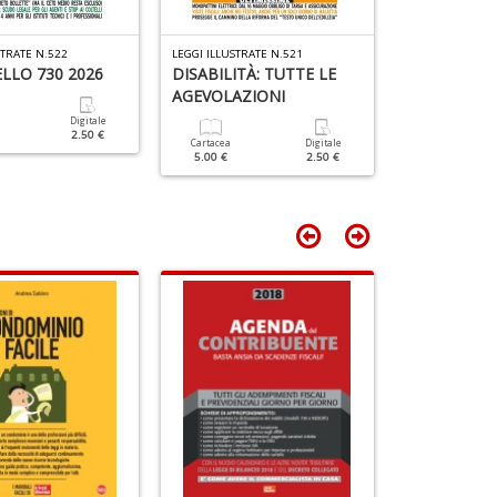
D
lo
Y
STRATE N.522
LEGGI ILLUSTRATE N.521
LEGGI ILLUSTRAT
S
LLO 730 2026
DISABILITÀ: TUTTE LE
IVA: Modell
n
AGEVOLAZIONI
+
Digitale
Cartacea
D
2.50 €
5.00 €
Cartacea
Digitale
5.00 €
2.50 €