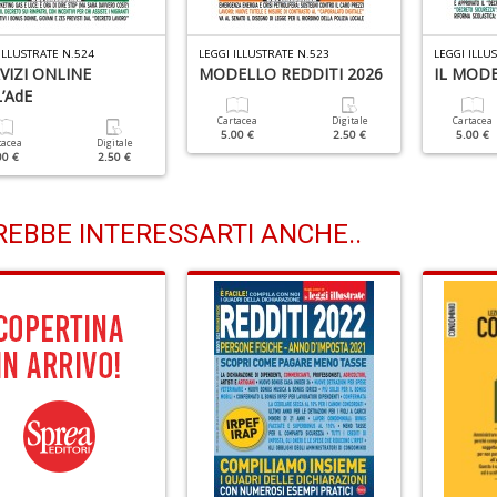
ILLUSTRATE N.524
LEGGI ILLUSTRATE N.523
LEGGI ILLU
RVIZI ONLINE
MODELLO REDDITI 2026
IL MODE
’AdE
Cartacea
Digitale
Cartacea
5.00 €
2.50 €
5.00 €
tacea
Digitale
00 €
2.50 €
EBBE INTERESSARTI ANCHE..