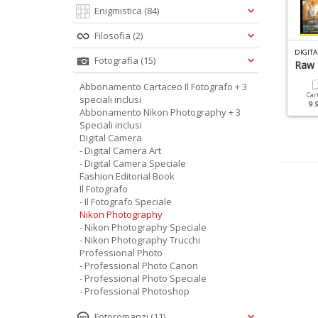
Enigmistica
(84)
Filosofia
(2)
N
IKON PHOTOGRAPHY SPECIALE N.9
DIGITAL CAMERA SPECIALE N.13
DIGITA
Fotografia
(15)
00 Anni Di Nikon
Paesaggi Marini
Raw 
Abbonamento Cartaceo Il Fotografo + 3
Cartacea
Digitale
Cartacea
Digitale
Car
speciali inclusi
9.90 €
4.90 €
9.90 €
4.90 €
9.
Abbonamento Nikon Photography + 3
Speciali inclusi
Digital Camera
- Digital Camera Art
- Digital Camera Speciale
Fashion Editorial Book
Il Fotografo
- Il Fotografo Speciale
Nikon Photography
- Nikon Photography Speciale
- Nikon Photography Trucchi
Professional Photo
- Professional Photo Canon
- Professional Photo Speciale
- Professional Photoshop
Fotoromanzi
(11)