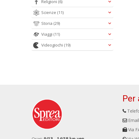
Religioni
(6)
Scienze
(11)
Storia
(29)
Viaggi
(11)
Videogiochi
(19)
Per 
Telefo
Email
Via F
Orari:
9/13 - 14/18 lun-ven
Via W