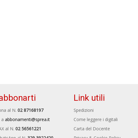
abbonarti
Link utili
na al N.
02 87168197
Spedizioni
 a
abbonamenti@sprea.it
Come leggere i digitali
AX al N.
02 56561221
Carta del Docente
hatsApp al N.
329 3922420
Privacy & Cookie Policy