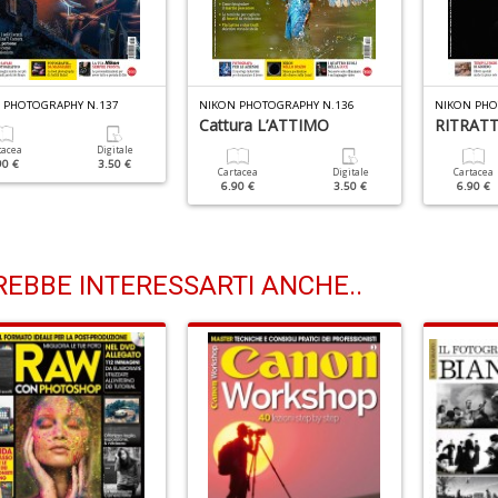
 PHOTOGRAPHY N.137
NIKON PHOTOGRAPHY N.136
NIKON PHO
Cattura L’ATTIMO
RITRATTI 
tacea
Digitale
90 €
3.50 €
Cartacea
Digitale
Cartacea
6.90 €
3.50 €
6.90 €
EBBE INTERESSARTI ANCHE..