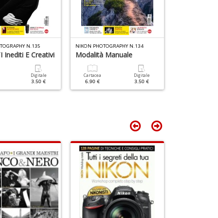
n
+
D
TOGRAPHY N.135
NIKON PHOTOGRAPHY N.134
NIKON PHOTOGR
Inediti E Creativi
Modalità Manuale
Luce D'inve
Digitale
Cartacea
Digitale
Cartacea
3.50 €
6.90 €
3.50 €
6.90 €