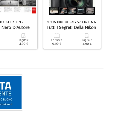
FO SPECIALE N.2
NIKON PHOTOGRAFY SPECIALE N.6
DIGITAL CAMERA 
 Nero D'Autore
Tutti I Segreti Della Nikon
Il Ritratto
Digitale
Cartacea
Digitale
Cartacea
4.90 €
9.90 €
4.90 €
9.90 €