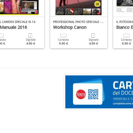
P
ROFESSIONAL PHOTO SPECIALE N.11
L CAMERA SPECIALE N.14
IL FOTOGRA
Manuale 2016
Workshop Canon
Bianco E
tacea
Digitale
Cartacea
Digitale
Cartacea
90 €
4.90 €
9.90 €
4.90 €
9.90 €