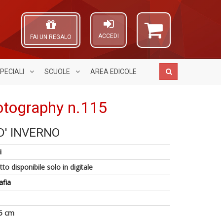
ACCEDI
FAI UN REGALO
PECIALI
SCUOLE
AREA
EDICOLE
otography n.115
' INVERNO
S
A
I
S
L
B
i
n
U
O
V
+
a
C
to disponibile solo in digitale
n
D
c
n
+
C
afia
D
S
5 cm