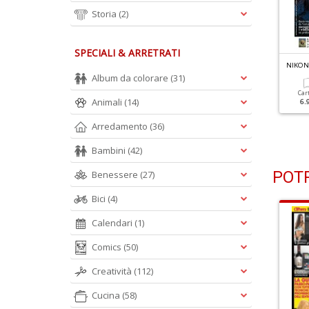
Storia
(2)
SPECIALI & ARRETRATI
IKON PHOTOGRAPHY N.124
NIKON PHOTOGRAPHY N.123
NIKON
 Segreti Della Wanderlust
Shooting Di Primavera
Album da colorare
(31)
hotography
Car
Animali
(14)
6.
Cartacea
Digitale
5.90 €
2.90 €
Cartacea
Digitale
Arredamento
(36)
5.90 €
2.90 €
Bambini
(42)
POTR
Benessere
(27)
Bici
(4)
Calendari
(1)
Comics
(50)
Creatività
(112)
Cucina
(58)