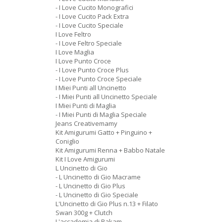
- I Love Cucito Monografici
- I Love Cucito Pack Extra
- I Love Cucito Speciale
I Love Feltro
- I Love Feltro Speciale
I Love Maglia
I Love Punto Croce
- I Love Punto Croce Plus
- I Love Punto Croce Speciale
I Miei Punti all Uncinetto
- I Miei Punti all Uncinetto Speciale
I Miei Punti di Maglia
- I Miei Punti di Maglia Speciale
Jeans Creativemamy
Kit Amigurumi Gatto + Pinguino +
Coniglio
Kit Amigurumi Renna + Babbo Natale
Kit I Love Amigurumi
L Uncinetto di Gio
- L Uncinetto di Gio Macrame
- L Uncinetto di Gio Plus
- L Uncinetto di Gio Speciale
L'Uncinetto di Gio Plus n.13 + Filato
Swan 300g + Clutch
L'accademia di Rakam