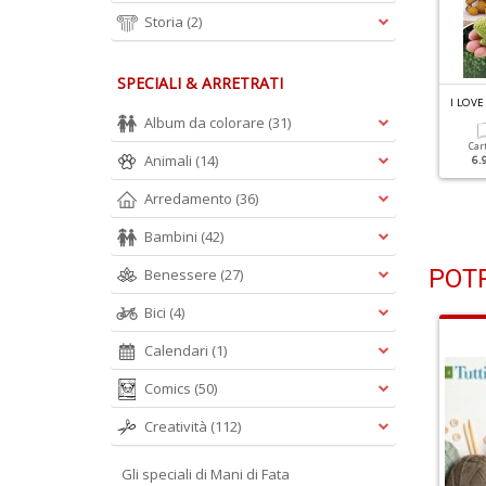
Storia
(2)
SPECIALI & ARRETRATI
 LOVE AMIGURUMI N.20
I LOVE AMIGURUMI N.19
I LOV
impatico Tucano
Fantasia All'uncinetto
Album da colorare
(31)
Car
Animali
(14)
6.
Cartacea
Digitale
Cartacea
Digitale
5.90 €
2.90 €
5.90 €
2.90 €
Arredamento
(36)
Bambini
(42)
POTR
Benessere
(27)
Bici
(4)
Calendari
(1)
Comics
(50)
Creatività
(112)
Gli speciali di Mani di Fata