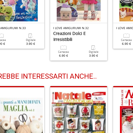
E AMIGURUMI N.33
I LOVE AMIGURUMI N.32
I LOVE AMI
Creazioni Dolci E
Irresistibili
tacea
Digitale
Cartacea
90 €
3.90 €
6.90 €
Cartacea
Digitale
6.90 €
3.90 €
EBBE INTERESSARTI ANCHE..