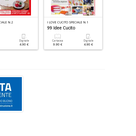
IALE N.2
I LOVE CUCITO SPECIALE N.1
99 Idee Cucito
Cartacea
7.90 €
Digitale
Cartacea
Digitale
4.90 €
9.90 €
4.90 €