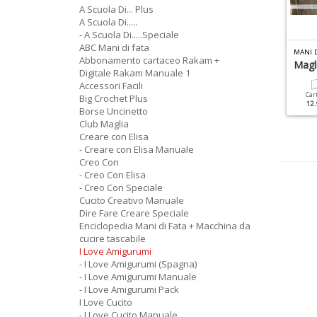
A Scuola Di... Plus
A Scuola Di.....
- A Scuola Di.....Speciale
ABC Mani di fata
 LOVE AMIGURUMI MANUALE N.5
TUTTO UNCINETTO SPECIALE N.7
MANI D
Abbonamento cartaceo Rakam +
 Scuola Di Amigurumi
Amigurumi
Magli
Digitale Rakam Manuale 1
Accessori Facili
Cartacea
Digitale
Cartacea
Digitale
Car
Big Crochet Plus
9.90 €
4.90 €
9.90 €
4.90 €
12.
Borse Uncinetto
Club Maglia
Creare con Elisa
- Creare con Elisa Manuale
Creo Con
- Creo Con Elisa
- Creo Con Speciale
Cucito Creativo Manuale
Dire Fare Creare Speciale
Enciclopedia Mani di Fata + Macchina da
cucire tascabile
I Love Amigurumi
- I Love Amigurumi (Spagna)
- I Love Amigurumi Manuale
- I Love Amigurumi Pack
I Love Cucito
- I Love Cucito Manuale