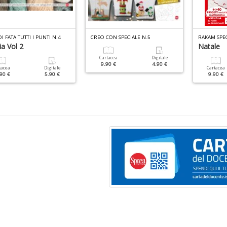
I FATA TUTTI I PUNTI N.4
CREO CON SPECIALE N.5
RAKAM SPEC
a Vol 2
Natale
Cartacea
Digitale
9.90 €
4.90 €
tacea
Digitale
Cartacea
90 €
5.90 €
9.90 €