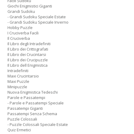
Facili Sudoku
Giochi Enigmistici Giganti
Grandi Sudoku
- Grandi Sudoku Speciale Estate
- Grandi Sudoku Speciale Inverno
Hobby Puzzle
I Cruciverba Facili
Il Cruciverba
Il Libro degli Intradefiniti
Il Libro dei Crittografati
Il Libro dei Crucintarsi
Il Libro dei Crucipuzzle
Il Libro dell Enigmistica
Intradefiniti
Maxi Crucintarsio
Maxi Puzzle
Minipuzzle
Nuova Enigmistica Tedeschi
Parole e Passatempi
- Parole e Passatempi Speciale
Passatempi Giganti
Passatempi Senza Schema
Puzzle Colossali
- Puzzle Colossali Speciale Estate
Quiz Ermetici