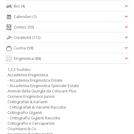
Bici
(4)
Calendari
(1)
Comics
(50)
Creatività
(112)
Cucina
(58)
Enigmistica
(84)
1,2,3 Sudoku
Accademia Enigmistica
- Accademia Enigmistica Estate
- Accademia Enigmistica Speciale Estate
Animali della Giungla da Colorare Plus
Corriere Enigmistico Junior
Crittografati & Varianti
- Crittografati & Varianti Raccolta
Crittografici Giganti
- Crittografici Giganti Raccolta
Crittografici e Cercaparole
Crucintarsi & Co