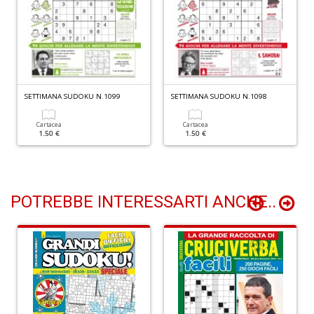
+
D
G
SETTIMANA SUDOKU N.1099
SETTIMANA SUDOKU N.1098
S
n
Cartacea
Cartacea
+
1.50 €
1.50 €
D
POTREBBE INTERESSARTI ANCHE..
E
M
n
+