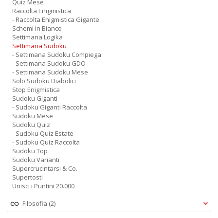
Quiz Mese
Raccolta Enigmistica
- Raccolta Enigmistica Gigante
Schemi in Bianco
Settimana Logika
Settimana Sudoku
- Settimana Sudoku Compiega
- Settimana Sudoku GDO
- Settimana Sudoku Mese
Solo Sudoku Diabolici
Stop Enigmistica
Sudoku Giganti
- Sudoku Giganti Raccolta
Sudoku Mese
Sudoku Quiz
- Sudoku Quiz Estate
- Sudoku Quiz Raccolta
Sudoku Top
Sudoku Varianti
Supercrucintarsi & Co.
Supertosti
Unisci i Puntini 20.000
Filosofia
(2)