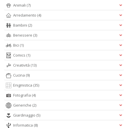
Animali
(7)
Arredamento
(4)
Bambini
(2)
Benessere
(3)
A
L
Bici
(1)
O
C
Comics
(1)
n
Creatività
(13)
Cucina
(9)
Enigmistica
(35)
Fotografia
(4)
Generiche
(2)
Giardinaggio
(5)
Informatica
(8)