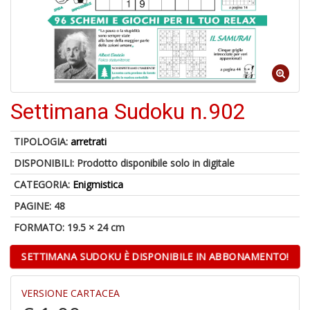
o
A
Settimana Sudoku n.902
a
R
TIPOLOGIA:
arretrati
DISPONIBILI:
Prodotto disponibile solo in digitale
CATEGORIA:
Enigmistica
PAGINE: 48
6
n
FORMATO: 19.5 × 24 cm
in
di
SETTIMANA SUDOKU È DISPONIBILE IN ABBONAMENTO!
VERSIONE CARTACEA