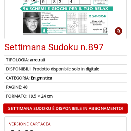
6
n
c
c
di
in
o
Settimana Sudoku n.897
1
TIPOLOGIA:
arretrati
f
DISPONIBILI:
Prodotto disponibile solo in digitale
CATEGORIA:
Enigmistica
PAGINE: 48
FORMATO: 19.5 × 24 cm
SETTIMANA SUDOKU È DISPONIBILE IN ABBONAMENTO!
G
S
VERSIONE CARTACEA
S
E