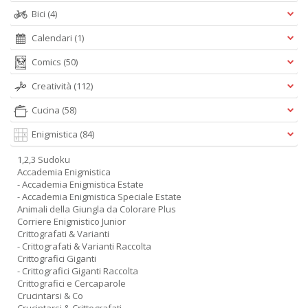
Bici
(4)
Calendari
(1)
Comics
(50)
Creatività
(112)
Cucina
(58)
Enigmistica
(84)
1,2,3 Sudoku
Accademia Enigmistica
- Accademia Enigmistica Estate
- Accademia Enigmistica Speciale Estate
Animali della Giungla da Colorare Plus
Corriere Enigmistico Junior
Crittografati & Varianti
- Crittografati & Varianti Raccolta
Crittografici Giganti
- Crittografici Giganti Raccolta
Crittografici e Cercaparole
Crucintarsi & Co