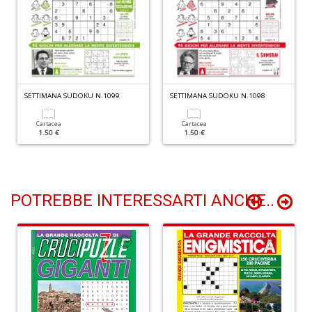
Il
F
R
P
(d
n
+
SETTIMANA SUDOKU N.1099
SETTIMANA SUDOKU N.1098
D
Cartacea
Cartacea
1.50 €
1.50 €
POTREBBE INTERESSARTI ANCHE..
S
b
M
al
u
n
+
D