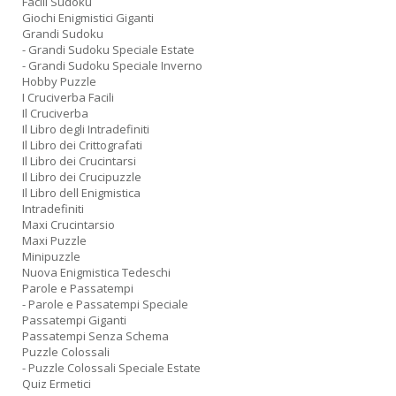
Facili Sudoku
Giochi Enigmistici Giganti
Grandi Sudoku
- Grandi Sudoku Speciale Estate
- Grandi Sudoku Speciale Inverno
Hobby Puzzle
I Cruciverba Facili
Il Cruciverba
Il Libro degli Intradefiniti
Il Libro dei Crittografati
Il Libro dei Crucintarsi
Il Libro dei Crucipuzzle
Il Libro dell Enigmistica
Intradefiniti
Maxi Crucintarsio
Maxi Puzzle
Minipuzzle
Nuova Enigmistica Tedeschi
Parole e Passatempi
- Parole e Passatempi Speciale
Passatempi Giganti
Passatempi Senza Schema
Puzzle Colossali
- Puzzle Colossali Speciale Estate
Quiz Ermetici