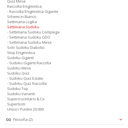
Quiz Mese
Raccolta Enigmistica
- Raccolta Enigmistica Gigante
Schemi in Bianco
Settimana Logika
Settimana Sudoku
- Settimana Sudoku Compiega
- Settimana Sudoku GDO
- Settimana Sudoku Mese
Solo Sudoku Diabolici
Stop Enigmistica
Sudoku Giganti
- Sudoku Giganti Raccolta
Sudoku Mese
Sudoku Quiz
- Sudoku Quiz Estate
- Sudoku Quiz Raccolta
Sudoku Top
Sudoku Varianti
Supercrucintarsi & Co.
Supertosti
Unisci i Puntini 20.000
Filosofia
(2)