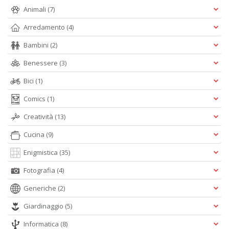
D
Animali
(7)
Arredamento
(4)
Bambini
(2)
Benessere
(3)
Bici
(1)
A
Comics
(1)
L
O
Creatività
(13)
C
n
Cucina
(9)
Enigmistica
(35)
Fotografia
(4)
Generiche
(2)
Giardinaggio
(5)
Informatica
(8)