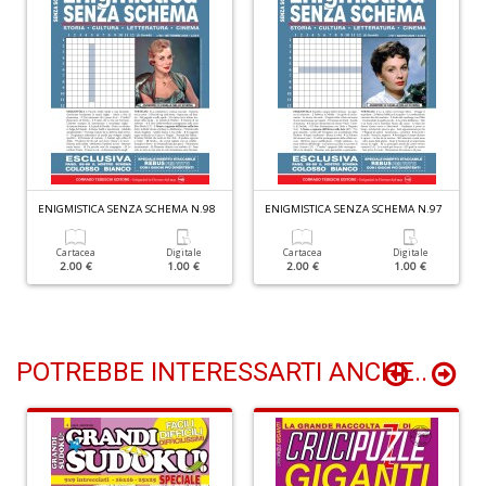
n
+
D
P
A
ENIGMISTICA SENZA SCHEMA N.98
ENIGMISTICA SENZA SCHEMA N.97
C
P
Cartacea
Digitale
Cartacea
Digitale
n
2.00 €
1.00 €
2.00 €
1.00 €
+
D
POTREBBE INTERESSARTI ANCHE..
G