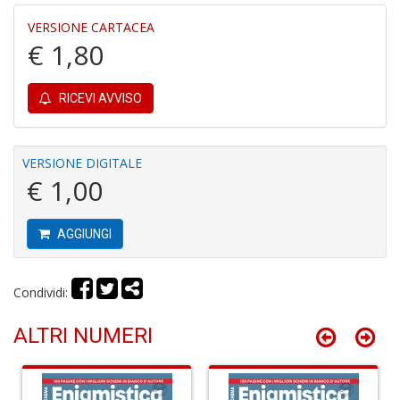
VERSIONE CARTACEA
€ 1,80
RICEVI AVVISO
In
C
C
VERSIONE DIGITALE
C
€ 1,00
S
n
+
AGGIUNGI
D
Condividi:
ALTRI NUMERI
G
S
S
I