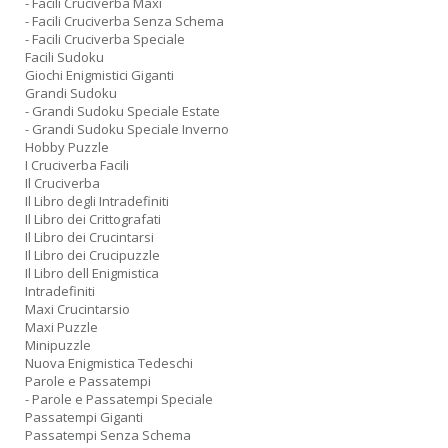
- Facili Cruciverba Maxi
- Facili Cruciverba Senza Schema
- Facili Cruciverba Speciale
Facili Sudoku
Giochi Enigmistici Giganti
Grandi Sudoku
- Grandi Sudoku Speciale Estate
- Grandi Sudoku Speciale Inverno
Hobby Puzzle
I Cruciverba Facili
Il Cruciverba
Il Libro degli Intradefiniti
Il Libro dei Crittografati
Il Libro dei Crucintarsi
Il Libro dei Crucipuzzle
Il Libro dell Enigmistica
Intradefiniti
Maxi Crucintarsio
Maxi Puzzle
Minipuzzle
Nuova Enigmistica Tedeschi
Parole e Passatempi
- Parole e Passatempi Speciale
Passatempi Giganti
Passatempi Senza Schema