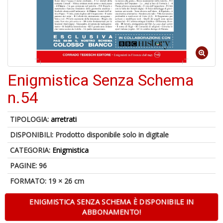
1
n
Enigmistica Senza Schema
in
di
n.54
TIPOLOGIA:
arretrati
DISPONIBILI:
Prodotto disponibile solo in digitale
CATEGORIA:
Enigmistica
PAGINE: 96
6
f
FORMATO: 19 × 26 cm
+
di
ENIGMISTICA SENZA SCHEMA È DISPONIBILE IN
in
ABBONAMENTO!
r