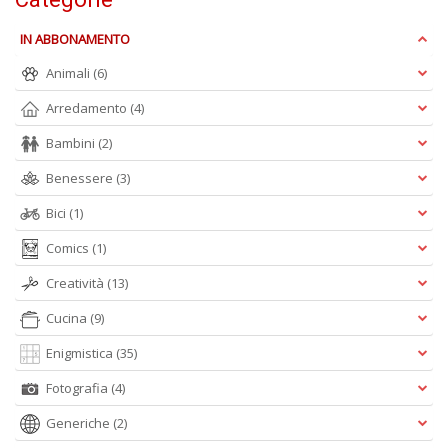
IN ABBONAMENTO
S
Pi
Animali
(6)
M
al
Arredamento
(4)
u
n
Bambini
(2)
+
D
Benessere
(3)
Bici
(1)
Comics
(1)
Creatività
(13)
Cucina
(9)
A
Enigmistica
(35)
L
O
Fotografia
(4)
C
n
Generiche
(2)