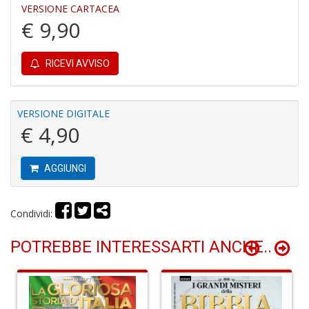
VERSIONE CARTACEA
€ 9,90
P
F
RICEVI AVVISO
C
R
S
n
VERSIONE DIGITALE
+
€ 4,90
D
AGGIUNGI
Condividi:
P
e
m
POTREBBE INTERESSARTI ANCHE..
d
G
Ci
R
S