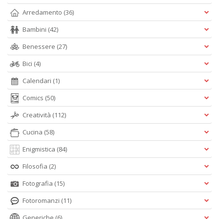
A
Arredamento
(36)
L
Bambini
(42)
O
C
Benessere
(27)
n
Bici
(4)
Calendari
(1)
Comics
(50)
Creatività
(112)
Cucina
(58)
Enigmistica
(84)
Filosofia
(2)
Fotografia
(15)
Fotoromanzi
(11)
Generiche
(6)