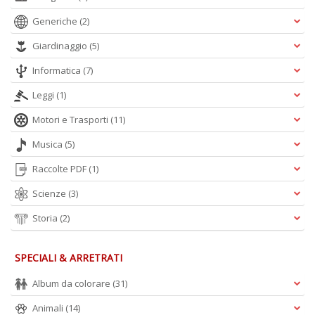
S
Generiche
(2)
G
n
Giardinaggio
(5)
+
D
Informatica
(7)
Leggi
(1)
Motori e Trasporti
(11)
Musica
(5)
I
C
Raccolte PDF
(1)
Fa
n
Scienze
(3)
+
D
Storia
(2)
SPECIALI & ARRETRATI
Album da colorare
(31)
Animali
(14)