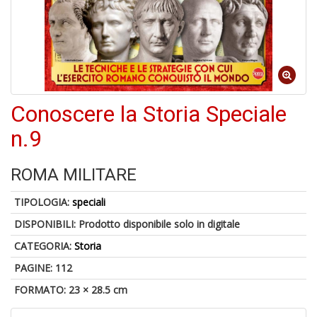
U
a
c
Fa
C
Conoscere la Storia Speciale
M
n.9
ROMA MILITARE
TIPOLOGIA:
speciali
A
DISPONIBILI:
Prodotto disponibile solo in digitale
a
R
CATEGORIA:
Storia
E
PAGINE: 112
FORMATO: 23 × 28.5 cm