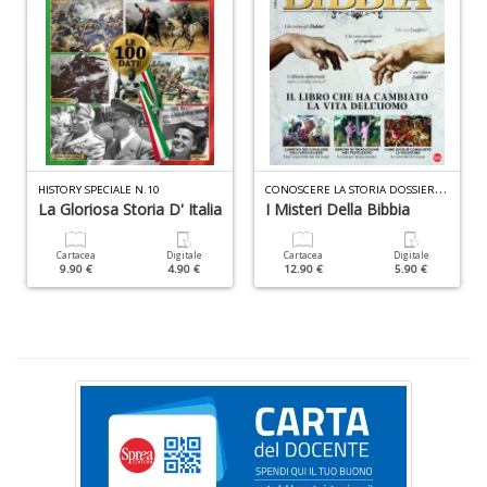
n
+
D
D
C
ONOSCERE LA STORIA DOSSIER N.13
HISTORY SPECIALE N.10
t
La Gloriosa Storia D' Italia
I Misteri Della Bibbia
al
c
Cartacea
Digitale
Cartacea
Digitale
D
9.90 €
4.90 €
12.90 €
5.90 €
b
e
s
S
n
+
D