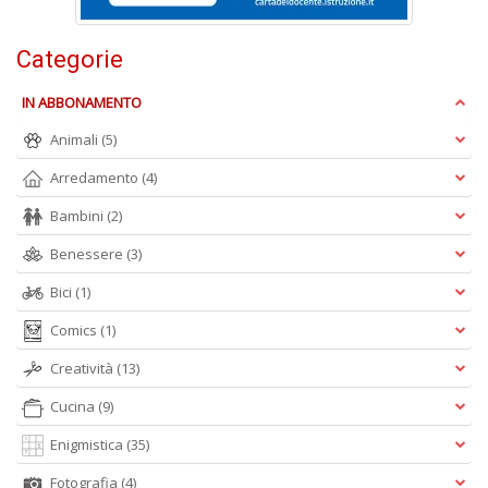
Categorie
V
IN ABBONAMENTO
p
Animali
(5)
e
n
Arredamento
(4)
s
il
Bambini
(2)
n
r
Benessere
(3)
il
de
Bici
(1)
e
H
Comics
(1)
n
+
Creatività
(13)
D
Cucina
(9)
Enigmistica
(35)
Fotografia
(4)