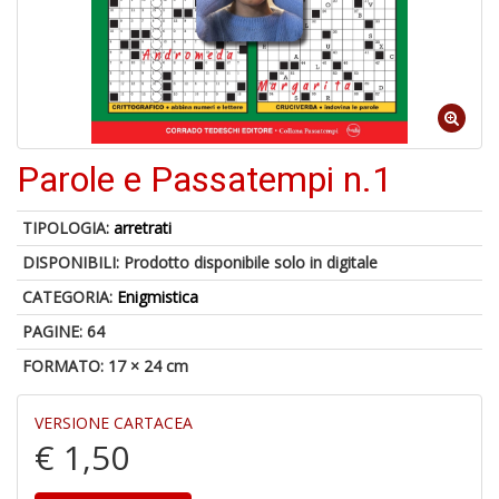
A
a
a
Cr
Parole e Passatempi n.1
e
C
TIPOLOGIA:
arretrati
DISPONIBILI:
Prodotto disponibile solo in digitale
CATEGORIA:
Enigmistica
PAGINE: 64
5
n
FORMATO: 17 × 24 cm
in
di
VERSIONE CARTACEA
€ 1,50