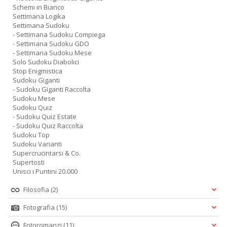
Schemi in Bianco
Settimana Logika
Settimana Sudoku
- Settimana Sudoku Compiega
- Settimana Sudoku GDO
- Settimana Sudoku Mese
Solo Sudoku Diabolici
Stop Enigmistica
Sudoku Giganti
- Sudoku Giganti Raccolta
Sudoku Mese
Sudoku Quiz
- Sudoku Quiz Estate
- Sudoku Quiz Raccolta
Sudoku Top
Sudoku Varianti
Supercrucintarsi & Co.
Supertosti
Unisci i Puntini 20.000
Filosofia
(2)
Fotografia
(15)
Fotoromanzi
(11)