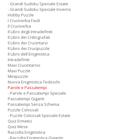
- Grandi Sudoku Speciale Estate
- Grandi Sudoku Speciale Inverno
Hobby Puzzle
I Cruciverba Facili
Il Cruciverba
Il Libro degli Intradefiniti
Il Libro dei Crittografati
Il Libro dei Crucintarsi
Il Libro dei Crucipuzzle
Il Libro dell Enigmistica
Intradefiniti
Maxi Crucintarsio
Maxi Puzzle
Minipuzzle
Nuova Enigmistica Tedeschi
Parole e Passatempi
- Parole e Passatempi Speciale
Passatempi Giganti
Passatempi Senza Schema
Puzzle Colossali
- Puzzle Colossali Speciale Estate
Quiz Ermetici
Quiz Mese
Raccolta Enigmistica
- Raccolta Enigmistica Gigante