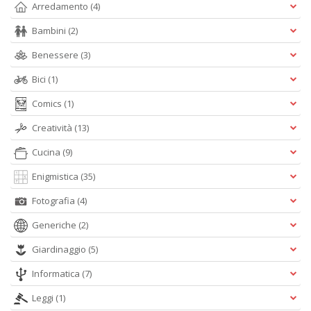
Arredamento
(4)
Bambini
(2)
E
S
Benessere
(3)
S
n
Bici
(1)
+
D
Comics
(1)
Creatività
(13)
Cucina
(9)
Enigmistica
(35)
Fotografia
(4)
A
Generiche
(2)
L
O
Giardinaggio
(5)
C
n
Informatica
(7)
Leggi
(1)