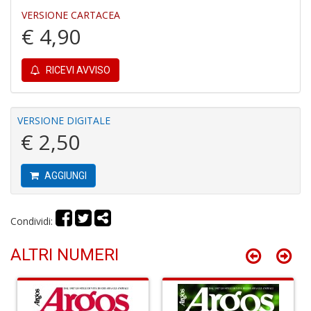
3
VERSIONE CARTACEA
g
€ 4,90
s
M
al
RICEVI AVVISO
u
M
n
+
VERSIONE DIGITALE
D
€ 2,50
AGGIUNGI
J
U
Condividi:
F
S
ALTRI NUMERI
n
+
D