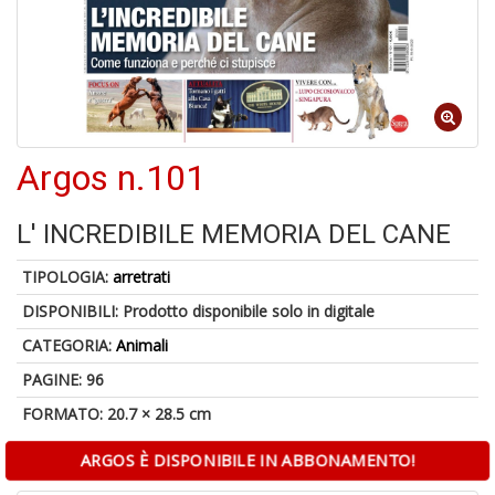
A
a
R
Argos n.101
L' INCREDIBILE MEMORIA DEL CANE
TIPOLOGIA:
arretrati
4
n
DISPONIBILI:
Prodotto disponibile solo in digitale
in
di
CATEGORIA:
Animali
PAGINE: 96
FORMATO: 20.7 × 28.5 cm
ARGOS È DISPONIBILE IN ABBONAMENTO!