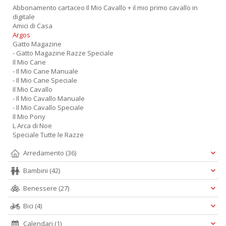
Abbonamento cartaceo Il Mio Cavallo + il mio primo cavallo in
digitale
Amici di Casa
Argos
Gatto Magazine
- Gatto Magazine Razze Speciale
Il Mio Cane
- Il Mio Cane Manuale
- Il Mio Cane Speciale
Il Mio Cavallo
- Il Mio Cavallo Manuale
- Il Mio Cavallo Speciale
Il Mio Pony
L Arca di Noe
Speciale Tutte le Razze
Arredamento
(36)
Bambini
(42)
Benessere
(27)
Bici
(4)
Calendari
(1)