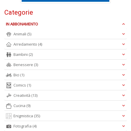
Categorie
IN ABBONAMENTO
Animali
(5)
Arredamento
(4)
A
L
Bambini
(2)
O
C
Benessere
(3)
n
Bici
(1)
Comics
(1)
Creatività
(13)
Cucina
(9)
Enigmistica
(35)
Fotografia
(4)