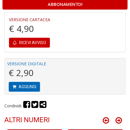
ABBONAMENTO!
VERSIONE CARTACEA
€ 4,90
C
RICEVI AVVISO
B
H
T
n
VERSIONE DIGITALE
+
€ 2,90
D
AGGIUNGI
Condividi:
G
fa
a
ALTRI NUMERI
C
W