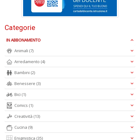
Pr
Fi
n
Categorie
+
D
IN ABBONAMENTO
Animali
(7)
Arredamento
(4)
Bambini
(2)
Benessere
(3)
A
L
Bici
(1)
O
Comics
(1)
C
n
Creatività
(13)
Cucina
(9)
Enigmistica
(35)