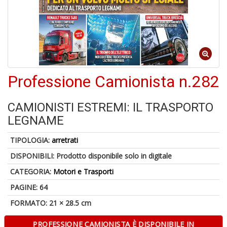
6
f
+
di
in
Professione Camionista n.282
r
CAMIONISTI ESTREMI: IL TRASPORTO
LEGNAME
TIPOLOGIA:
arretrati
DISPONIBILI:
Prodotto disponibile solo in digitale
A
CATEGORIA:
Motori e Trasporti
a
PAGINE: 64
a
O
FORMATO: 21 × 28.5 cm
d
V
PROFESSIONE CAMIONISTA È DISPONIBILE IN