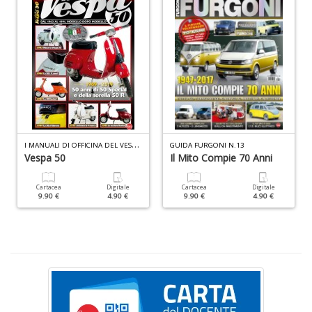
Q
M
n
+
D
I
MANUALI DI OFFICINA DEL VESPISTA SPECIALE N.3
GUIDA FURGONI N.13
Vespa 50
Il Mito Compie 70 Anni
In
Cartacea
Digitale
Cartacea
Digitale
V
9.90 €
4.90 €
9.90 €
4.90 €
in
C
n
+
D