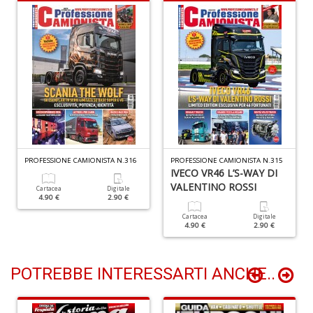
M
M
n
+
D
M
M
PROFESSIONE CAMIONISTA N.316
PROFESSIONE CAMIONISTA N.315
M
IVECO VR46 L’S-WAY DI
di
VALENTINO ROSSI
Cartacea
Digitale
F
4.90 €
2.90 €
S
Cartacea
Digitale
n
4.90 €
2.90 €
+
D
POTREBBE INTERESSARTI ANCHE..