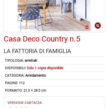
di
6
Casa Deco Country n.5
n
in
di
LA FATTORIA DI FAMIGLIA
TIPOLOGIA:
arretrati
DISPONIBILI:
Solo 1 copia disponibile
CATEGORIA:
Arredamento
PAGINE: 112
6
FORMATO: 21.5 × 28.5 cm
f
+
di
VERSIONE CARTACEA
in