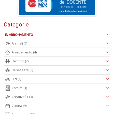
V
lo
Y
n
+
Categorie
D
IN ABBONAMENTO
Animali
(7)
Arredamento
(4)
S
S
Bambini
(2)
n
+
Benessere
(3)
D
Bici
(1)
Comics
(1)
Creatività
(13)
Cucina
(9)