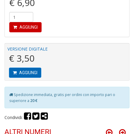
€ 6,90
r
AGGIUNGI
VERSIONE DIGITALE
R
€ 3,50
di
c
V
AGGIUNGI
C
C
n
+
Spedizione immediata, gratis per ordini con importo pari o
D
superiore a
20 €
Condividi:
ALTRI NUMERI
C