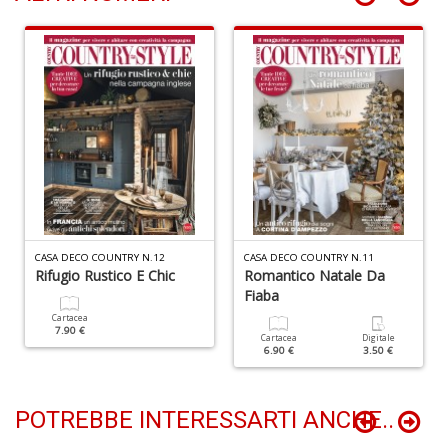
B
H
T
n
+
D
P
B
T
CASA DECO COUNTRY N.12
CASA DECO COUNTRY N.11
G
Rifugio Rustico E Chic
Romantico Natale Da
M
Fiaba
n
Cartacea
+
7.90 €
Cartacea
Digitale
D
6.90 €
3.50 €
POTREBBE INTERESSARTI ANCHE..