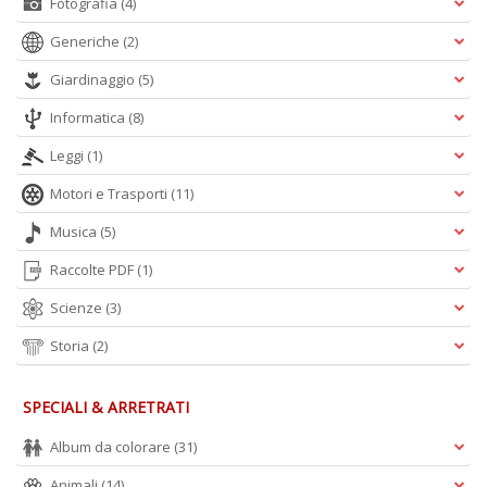
Fotografia
(4)
Generiche
(2)
A
Giardinaggio
(5)
L
O
Informatica
(8)
C
n
Leggi
(1)
Motori e Trasporti
(11)
Musica
(5)
Raccolte PDF
(1)
Scienze
(3)
Storia
(2)
SPECIALI & ARRETRATI
Album da colorare
(31)
Animali
(14)