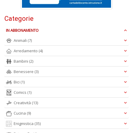
Categorie
W
e
IN ABBONAMENTO
i
s
Animali
(7)
p
s
Arredamento
(4)
i
la
Bambini
(2)
Il
M
Benessere
(3)
C
Bici
(1)
I
n
Comics
(1)
+
D
Creatività
(13)
Cucina
(9)
Enigmistica
(35)