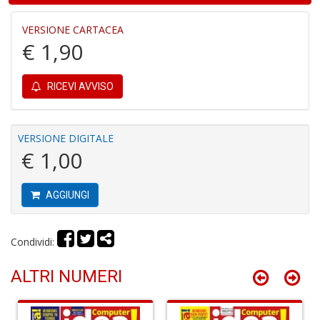
1
f
VERSIONE CARTACEA
€ 1,90
RICEVI AVVISO
Il
VERSIONE DIGITALE
G
€ 1,00
A
C
S
AGGIUNGI
n
+
D
Condividi:
ALTRI NUMERI
A
R