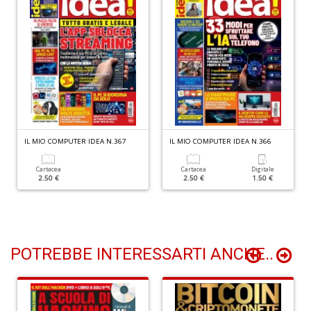
Y
&
R
M
n
+
D
IL MIO COMPUTER IDEA N.367
IL MIO COMPUTER IDEA N.366
M
Cartacea
Cartacea
Digitale
di
2.50 €
2.50 €
1.50 €
F
B
n
+
D
POTREBBE INTERESSARTI ANCHE..