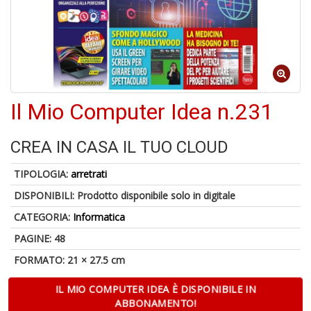
M
C
V
Il Mio Computer Idea n.231
CREA IN CASA IL TUO CLOUD
U
M
TIPOLOGIA:
arretrati
in
C
DISPONIBILI:
Prodotto disponibile solo in digitale
p
u
CATEGORIA:
Informatica
a
PAGINE: 48
-
C
FORMATO: 21 × 27.5 cm
IL MIO COMPUTER IDEA È DISPONIBILE IN
ABBONAMENTO!