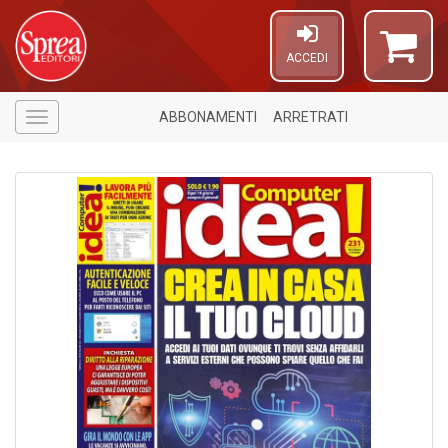
ACCEDI
ABBONAMENTI
ARRETRATI
Menù
A
di
a
a
L