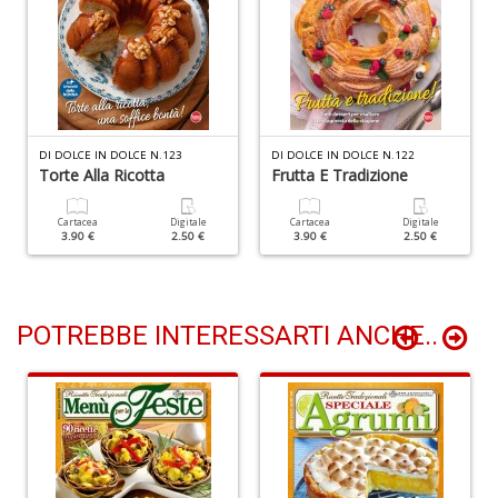
n
+
D
DI DOLCE IN DOLCE N.123
DI DOLCE IN DOLCE N.122
Torte Alla Ricotta
Frutta E Tradizione
Li
De
al
Cartacea
Digitale
Cartacea
Digitale
3.90 €
2.50 €
3.90 €
2.50 €
M
n
+
D
POTREBBE INTERESSARTI ANCHE..
L