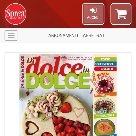
ACCEDI
ABBONAMENTI
ARRETRATI
Menù
U
A
c
C