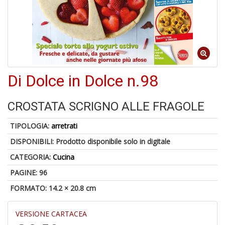
S
p
u
a
-
C
Di Dolce in Dolce n.98
CROSTATA SCRIGNO ALLE FRAGOLE
TIPOLOGIA:
arretrati
DISPONIBILI:
Prodotto disponibile solo in digitale
A
CATEGORIA:
Cucina
a
a
PAGINE: 96
P
C
FORMATO: 14.2 × 20.8 cm
VERSIONE CARTACEA