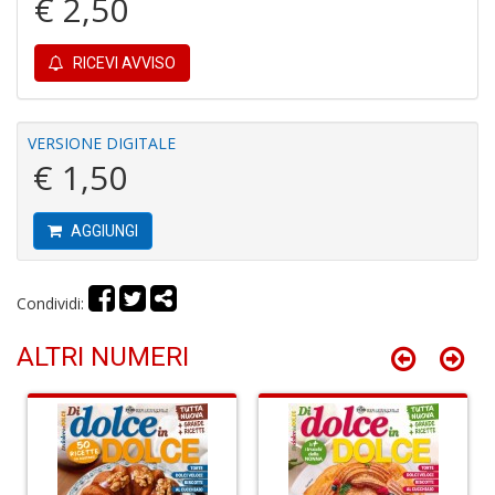
€ 2,50
RICEVI AVVISO
Fi
a
p
VERSIONE DIGITALE
c
€ 1,50
Pr
P
C
AGGIUNGI
S
n
+
D
Condividi:
ALTRI NUMERI
P
C
R
S