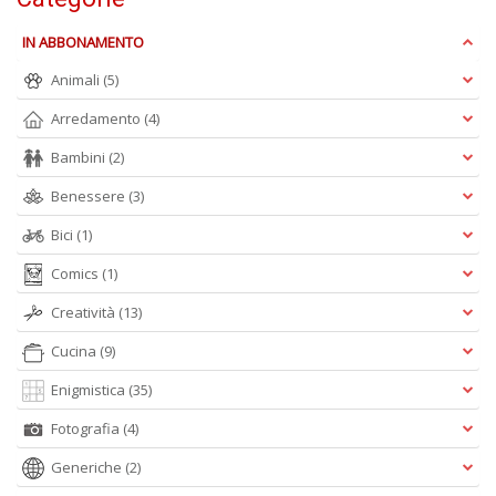
e
t
IN ABBONAMENTO
D
M
Animali
(5)
n
Arredamento
(4)
+
D
Bambini
(2)
Benessere
(3)
Bici
(1)
Comics
(1)
Creatività
(13)
A
L
Cucina
(9)
O
C
Enigmistica
(35)
n
Fotografia
(4)
Generiche
(2)