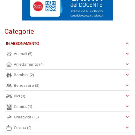
e
t
D
M
n
Categorie
+
D
IN ABBONAMENTO
Animali
(5)
Arredamento
(4)
Bambini
(2)
Benessere
(3)
A
L
Bici
(1)
O
C
Comics
(1)
n
Creatività
(13)
Cucina
(9)