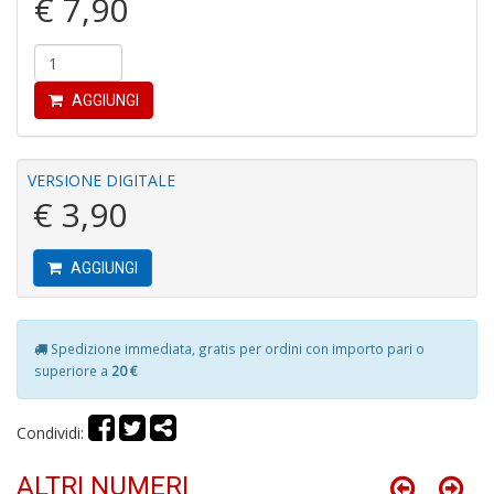
€ 7,90
Fi
AGGIUNGI
a
p
c
Pr
VERSIONE DIGITALE
P
€ 3,90
C
S
n
AGGIUNGI
+
D
Spedizione immediata, gratis per ordini con importo pari o
superiore a
20 €
P
Condividi:
C
R
S
ALTRI NUMERI