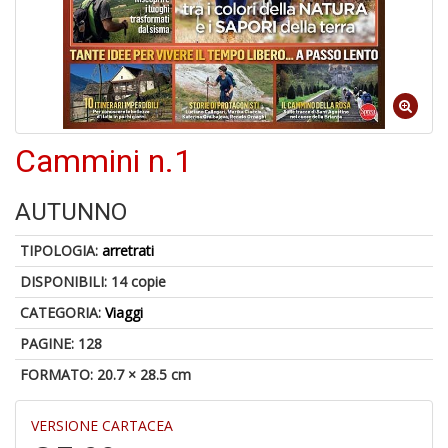
S
p
u
a
-
C
Cammini n.1
AUTUNNO
TIPOLOGIA:
arretrati
DISPONIBILI:
14 copie
A
CATEGORIA:
Viaggi
a
a
PAGINE: 128
P
C
FORMATO: 20.7 × 28.5 cm
VERSIONE CARTACEA