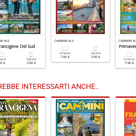
NI N.6
CAMMINI N.5
CAMMINI N
Francigene Del Sud
Primave
Cartacea
Digitale
7.90 €
3.90 €
tacea
Digitale
Cartacea
90 €
3.90 €
7.90 €
EBBE INTERESSARTI ANCHE..