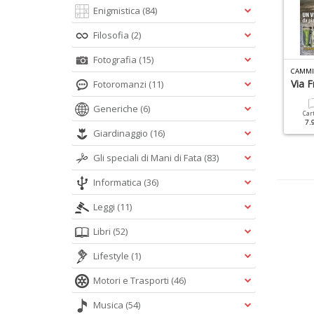
Enigmistica
(84)
Filosofia
(2)
Fotografia
(15)
AMMINI GUIDE N.3
CAMMINI GUIDE N.5
CAMMI
ia Postumia
Via Francigena
Via F
Fotoromanzi
(11)
Generiche
(6)
Cartacea
Digitale
Cartacea
Digitale
Car
9.90 €
4.90 €
9.90 €
4.90 €
7.
Giardinaggio
(16)
Gli speciali di Mani di Fata
(83)
Informatica
(36)
Leggi
(11)
Libri
(52)
Lifestyle
(1)
Motori e Trasporti
(46)
Musica
(54)