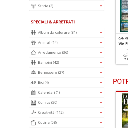
Storia
(2)
SPECIALI & ARRETRATI
Album da colorare
(31)
AMMINI N.2
CAMMINI N.1
CAMMI
Animali
(14)
nverno
Autunno
Vie 
Arredamento
(36)
Cartacea
Digitale
Cartacea
Digitale
Car
7.90 €
3.90 €
7.90 €
3.90 €
7.
Bambini
(42)
Benessere
(27)
POTR
Bici
(4)
Calendari
(1)
Comics
(50)
Creatività
(112)
Cucina
(58)