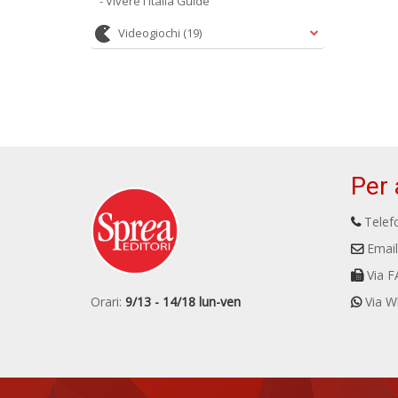
- Vivere l Italia Guide
Videogiochi
(19)
Per 
Telefo
Email
Via F
Orari:
9/13 - 14/18 lun-ven
Via W