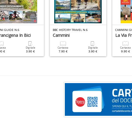
NI GUIDE N.6
BBC HISTORY TRAVEL N.6
CAMMINI G
rancigena In Bici
Cammini
La Via F
tacea
Digitale
Cartacea
Digitale
Cartacea
90 €
3.90 €
7.90 €
3.90 €
9.90 €