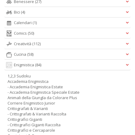
Benessere
(27)
Bici
(4)
Calendari
(1)
Comics
(50)
Creatività
(112)
Cucina
(58)
Enigmistica
(84)
1,2,3 Sudoku
Accademia Enigmistica
- Accademia Enigmistica Estate
- Accademia Enigmistica Speciale Estate
Animali della Giungla da Colorare Plus
Corriere Enigmistico Junior
Crittografati & Varianti
- Crittografati & Varianti Raccolta
Crittografici Giganti
- Crittografici Giganti Raccolta
Crittografici e Cercaparole