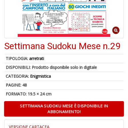
1
n
in
di
Settimana Sudoku Mese n.29
TIPOLOGIA:
arretrati
DISPONIBILI:
Prodotto disponibile solo in digitale
P
CATEGORIA:
Enigmistica
M
PAGINE: 48
6
f
FORMATO: 19.5 × 24 cm
+
di
SETTIMANA SUDOKU MESE È DISPONIBILE IN
c
ABBONAMENTO!
VERSIONE CARTACEA