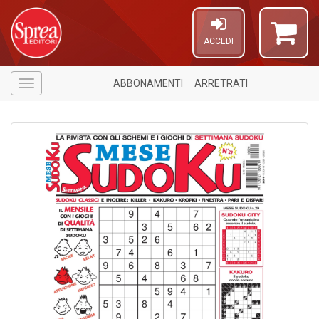
ACCEDI
ABBONAMENTI
ARRETRATI
Menù
1
n
in
di