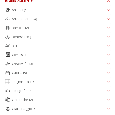
IN ABBONAMENTO
I
L
Animali
(5)
P
Arredamento
(4)
C
n
Bambini
(2)
+
D
Benessere
(3)
Bici
(1)
Comics
(1)
Creatività
(13)
Cucina
(9)
A
L
Enigmistica
(35)
O
Fotografia
(4)
C
n
Generiche
(2)
Giardinaggio
(5)