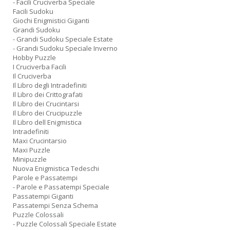
- Facili Cruciverba Speciale
Facili Sudoku
Giochi Enigmistici Giganti
Grandi Sudoku
- Grandi Sudoku Speciale Estate
- Grandi Sudoku Speciale Inverno
Hobby Puzzle
I Cruciverba Facili
Il Cruciverba
Il Libro degli Intradefiniti
Il Libro dei Crittografati
Il Libro dei Crucintarsi
Il Libro dei Crucipuzzle
Il Libro dell Enigmistica
Intradefiniti
Maxi Crucintarsio
Maxi Puzzle
Minipuzzle
Nuova Enigmistica Tedeschi
Parole e Passatempi
- Parole e Passatempi Speciale
Passatempi Giganti
Passatempi Senza Schema
Puzzle Colossali
- Puzzle Colossali Speciale Estate