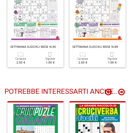
Il
m
c
7
a
SETTIMANA SUDOKU MESE N.90
SETTIMANA SUDOKU MESE N.89
G
F
Cartacea
Digitale
Cartacea
Digitale
2.50 €
1.00 €
2.50 €
1.00 €
n
+
D
POTREBBE INTERESSARTI ANCHE..
A
n