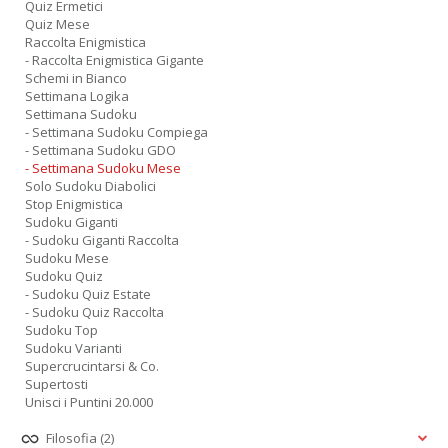
Quiz Ermetici
Quiz Mese
Raccolta Enigmistica
- Raccolta Enigmistica Gigante
Schemi in Bianco
Settimana Logika
Settimana Sudoku
- Settimana Sudoku Compiega
- Settimana Sudoku GDO
- Settimana Sudoku Mese
Solo Sudoku Diabolici
Stop Enigmistica
Sudoku Giganti
- Sudoku Giganti Raccolta
Sudoku Mese
Sudoku Quiz
- Sudoku Quiz Estate
- Sudoku Quiz Raccolta
Sudoku Top
Sudoku Varianti
Supercrucintarsi & Co.
Supertosti
Unisci i Puntini 20.000
Filosofia
(2)