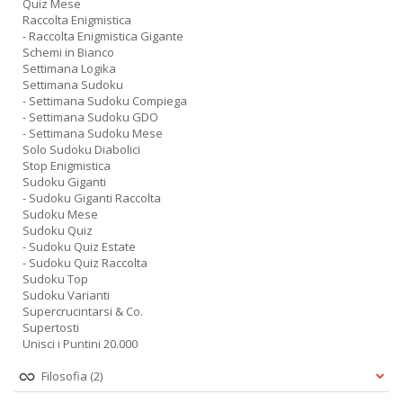
Quiz Mese
Raccolta Enigmistica
- Raccolta Enigmistica Gigante
Schemi in Bianco
Settimana Logika
Settimana Sudoku
- Settimana Sudoku Compiega
- Settimana Sudoku GDO
- Settimana Sudoku Mese
Solo Sudoku Diabolici
Stop Enigmistica
Sudoku Giganti
- Sudoku Giganti Raccolta
Sudoku Mese
Sudoku Quiz
- Sudoku Quiz Estate
- Sudoku Quiz Raccolta
Sudoku Top
Sudoku Varianti
Supercrucintarsi & Co.
Supertosti
Unisci i Puntini 20.000
Filosofia
(2)