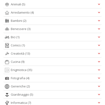
Animali
(5)
B
e
Arredamento
(4)
b
Bambini
(2)
in
eq
Benessere
(3)
D
M
Bici
(1)
n
+
Comics
(1)
D
Creatività
(13)
Cucina
(9)
Enigmistica
(35)
Fotografia
(4)
Generiche
(2)
A
L
Giardinaggio
(5)
O
C
Informatica
(7)
n