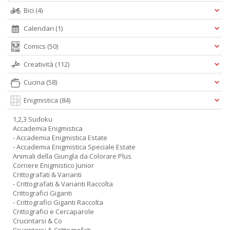
Bici
(4)
Calendari
(1)
Comics
(50)
Creatività
(112)
Cucina
(58)
Enigmistica
(84)
1,2,3 Sudoku
Accademia Enigmistica
- Accademia Enigmistica Estate
- Accademia Enigmistica Speciale Estate
Animali della Giungla da Colorare Plus
Corriere Enigmistico Junior
Crittografati & Varianti
- Crittografati & Varianti Raccolta
Crittografici Giganti
- Crittografici Giganti Raccolta
Crittografici e Cercaparole
Crucintarsi & Co