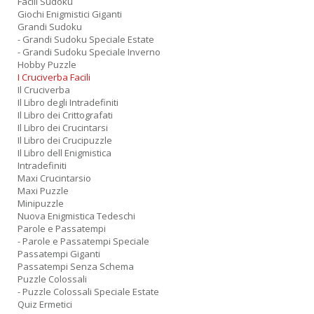
Facili Sudoku
Giochi Enigmistici Giganti
Grandi Sudoku
- Grandi Sudoku Speciale Estate
- Grandi Sudoku Speciale Inverno
Hobby Puzzle
I Cruciverba Facili
Il Cruciverba
Il Libro degli Intradefiniti
Il Libro dei Crittografati
Il Libro dei Crucintarsi
Il Libro dei Crucipuzzle
Il Libro dell Enigmistica
Intradefiniti
Maxi Crucintarsio
Maxi Puzzle
Minipuzzle
Nuova Enigmistica Tedeschi
Parole e Passatempi
- Parole e Passatempi Speciale
Passatempi Giganti
Passatempi Senza Schema
Puzzle Colossali
- Puzzle Colossali Speciale Estate
Quiz Ermetici