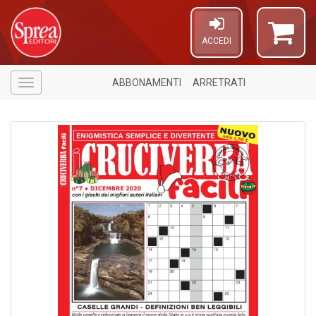
ACCEDI
ABBONAMENTI
ARRETRATI
Menù
6
f
+
di
in
r