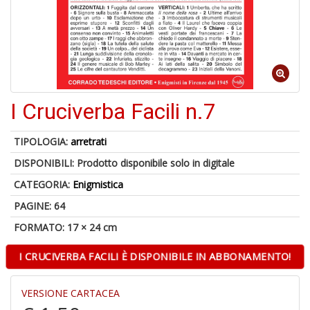
Il
M
I Cruciverba Facili n.7
c
t
di
TIPOLOGIA:
arretrati
P
DISPONIBILI:
Prodotto disponibile solo in digitale
CATEGORIA:
Enigmistica
PAGINE: 64
FORMATO: 17 × 24 cm
1
n
I CRUCIVERBA FACILI È DISPONIBILE IN ABBONAMENTO!
in
di
VERSIONE CARTACEA