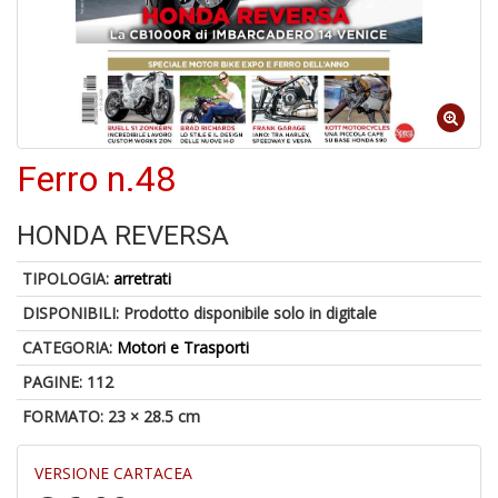
5
n
Ferro n.48
in
di
HONDA REVERSA
TIPOLOGIA:
arretrati
DISPONIBILI:
Prodotto disponibile solo in digitale
CATEGORIA:
Motori e Trasporti
U
a
PAGINE: 112
c
FORMATO: 23 × 28.5 cm
S
T
VERSIONE CARTACEA