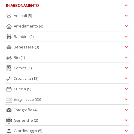
IN ABBONAMENTO
Animali
(5)
Arredamento
(4)
L
Bambini
(2)
Il
n
Benessere
(3)
+
D
Bici
(1)
Comics
(1)
Creatività
(13)
Cucina
(9)
Enigmistica
(35)
A
Fotografia
(4)
L
O
Generiche
(2)
C
n
Giardinaggio
(5)