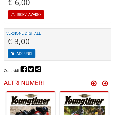
€ 6,00
RICEVI AVVISO
R
le
VERSIONE DIGITALE
t
€ 3,00
f
a
V
AGGIUNGI
C
N
n
Condividi:
+
D
ALTRI NUMERI
L
v
st