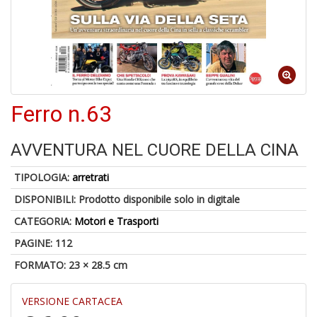
4
n
in
di
Ferro n.63
6
f
AVVENTURA NEL CUORE DELLA CINA
TIPOLOGIA:
arretrati
DISPONIBILI:
Prodotto disponibile solo in digitale
CATEGORIA:
Motori e Trasporti
PAGINE: 112
Il
g
FORMATO: 23 × 28.5 cm
ri
d
d
VERSIONE CARTACEA
U