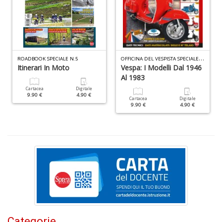
+
D
O
FFICINA DEL VESPISTA SPECIALE N.6
ROADBOOK SPECIALE N.5
Itinerari In Moto
Vespa: I Modelli Dal 1946
E
Al 1983
M
Cartacea
Digitale
n
9.90 €
4.90 €
Cartacea
Digitale
+
9.90 €
4.90 €
D
P
A
L
P
n
+
Categorie
D