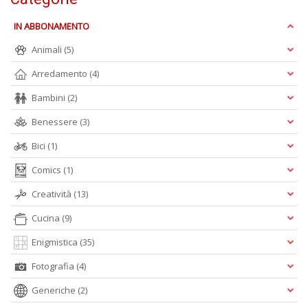
IN ABBONAMENTO
Animali
(5)
Arredamento
(4)
Bambini
(2)
A
Benessere
(3)
L
O
Bici
(1)
C
n
Comics
(1)
Creatività
(13)
Cucina
(9)
Enigmistica
(35)
Fotografia
(4)
Generiche
(2)