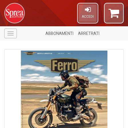
ACCEDI
ABBONAMENTI
ARRETRATI
Menù
1
n
in
di