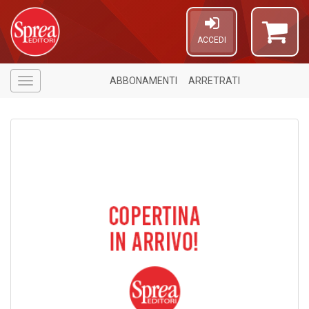
ACCEDI
ABBONAMENTI
ARRETRATI
Menù
1
n
in
di