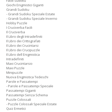
Facili Sudoku
Giochi Enigmistici Giganti
Grandi Sudoku
- Grandi Sudoku Speciale Estate
- Grandi Sudoku Speciale Inverno
Hobby Puzzle
I Cruciverba Facili
Il Cruciverba
Il Libro degli Intradefiniti
Il Libro dei Crittografati
Il Libro dei Crucintarsi
Il Libro dei Crucipuzzle
Il Libro dell Enigmistica
Intradefiniti
Maxi Crucintarsio
Maxi Puzzle
Minipuzzle
Nuova Enigmistica Tedeschi
Parole e Passatempi
- Parole e Passatempi Speciale
Passatempi Giganti
Passatempi Senza Schema
Puzzle Colossali
- Puzzle Colossali Speciale Estate
Quiz Ermetici