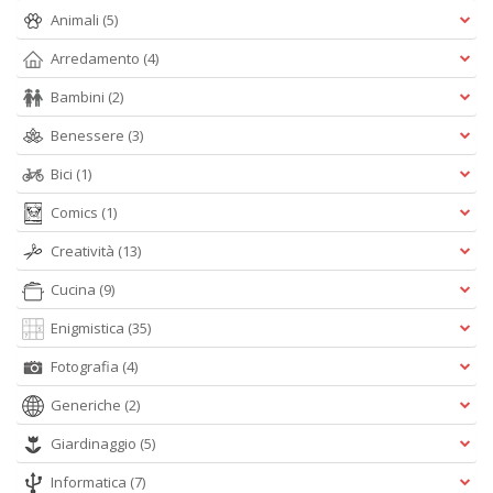
M
Animali
(5)
M
Arredamento
(4)
n
+
Bambini
(2)
D
Benessere
(3)
Bici
(1)
Comics
(1)
Creatività
(13)
A
Cucina
(9)
L
Enigmistica
(35)
O
C
Fotografia
(4)
n
Generiche
(2)
Giardinaggio
(5)
Informatica
(7)