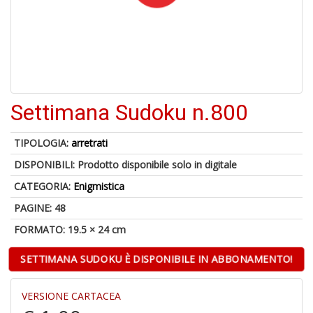
A
p
u
a
M
Settimana Sudoku n.800
C
TIPOLOGIA:
arretrati
DISPONIBILI:
Prodotto disponibile solo in digitale
CATEGORIA:
Enigmistica
A
a
PAGINE: 48
G
FORMATO: 19.5 × 24 cm
S
SETTIMANA SUDOKU È DISPONIBILE IN ABBONAMENTO!
VERSIONE CARTACEA