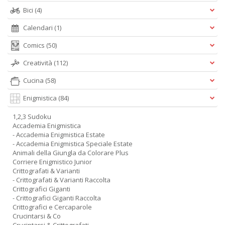
Bici
(4)
Calendari
(1)
Comics
(50)
Creatività
(112)
Cucina
(58)
Enigmistica
(84)
1,2,3 Sudoku
Accademia Enigmistica
- Accademia Enigmistica Estate
- Accademia Enigmistica Speciale Estate
Animali della Giungla da Colorare Plus
Corriere Enigmistico Junior
Crittografati & Varianti
- Crittografati & Varianti Raccolta
Crittografici Giganti
- Crittografici Giganti Raccolta
Crittografici e Cercaparole
Crucintarsi & Co