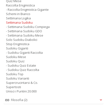
Quiz Mese
Raccolta Enigmistica
- Raccolta Enigmistica Gigante
Schemi in Bianco
Settimana Logika
Settimana Sudoku
- Settimana Sudoku Compiega
- Settimana Sudoku GDO
- Settimana Sudoku Mese
Solo Sudoku Diabolici
Stop Enigmistica
Sudoku Giganti
- Sudoku Giganti Raccolta
Sudoku Mese
Sudoku Quiz
- Sudoku Quiz Estate
- Sudoku Quiz Raccolta
Sudoku Top
Sudoku Varianti
Supercrucintarsi & Co.
Supertosti
Unisci i Puntini 20.000
Filosofia
(2)