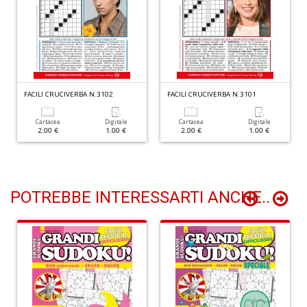
n
+
D
FACILI CRUCIVERBA N.3102
FACILI CRUCIVERBA N.3101
Li
Cartacea
Digitale
Cartacea
Digitale
De
2.00 €
1.00 €
2.00 €
1.00 €
al
M
n
+
D
POTREBBE INTERESSARTI ANCHE..
L