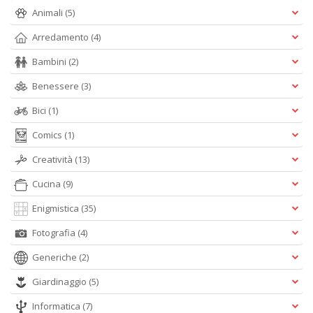
e
Animali
(5)
t
D
Arredamento
(4)
M
Bambini
(2)
n
+
Benessere
(3)
D
Bici
(1)
Comics
(1)
Creatività
(13)
Cucina
(9)
A
Enigmistica
(35)
L
O
Fotografia
(4)
C
Generiche
(2)
n
Giardinaggio
(5)
Informatica
(7)