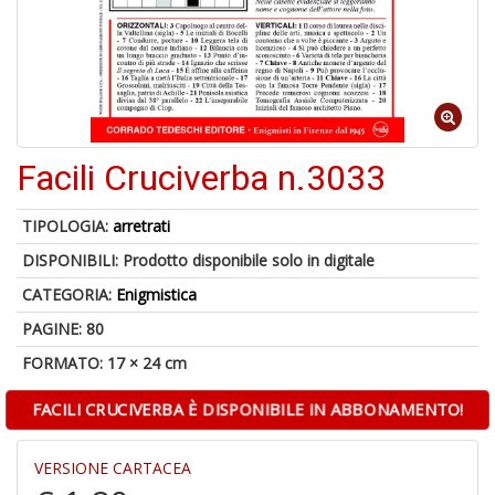
S
p
u
a
-
C
Facili Cruciverba n.3033
TIPOLOGIA:
arretrati
DISPONIBILI:
Prodotto disponibile solo in digitale
CATEGORIA:
Enigmistica
A
PAGINE: 80
a
FORMATO: 17 × 24 cm
a
P
C
FACILI CRUCIVERBA È DISPONIBILE IN ABBONAMENTO!
VERSIONE CARTACEA