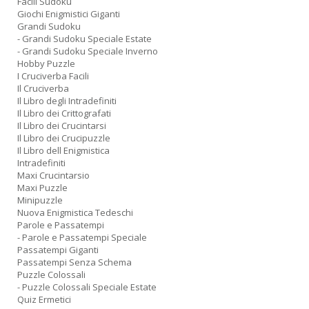
Facili Sudoku
Giochi Enigmistici Giganti
Grandi Sudoku
- Grandi Sudoku Speciale Estate
- Grandi Sudoku Speciale Inverno
Hobby Puzzle
I Cruciverba Facili
Il Cruciverba
Il Libro degli Intradefiniti
Il Libro dei Crittografati
Il Libro dei Crucintarsi
Il Libro dei Crucipuzzle
Il Libro dell Enigmistica
Intradefiniti
Maxi Crucintarsio
Maxi Puzzle
Minipuzzle
Nuova Enigmistica Tedeschi
Parole e Passatempi
- Parole e Passatempi Speciale
Passatempi Giganti
Passatempi Senza Schema
Puzzle Colossali
- Puzzle Colossali Speciale Estate
Quiz Ermetici