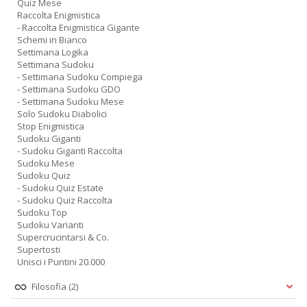
Quiz Mese
Raccolta Enigmistica
- Raccolta Enigmistica Gigante
Schemi in Bianco
Settimana Logika
Settimana Sudoku
- Settimana Sudoku Compiega
- Settimana Sudoku GDO
- Settimana Sudoku Mese
Solo Sudoku Diabolici
Stop Enigmistica
Sudoku Giganti
- Sudoku Giganti Raccolta
Sudoku Mese
Sudoku Quiz
- Sudoku Quiz Estate
- Sudoku Quiz Raccolta
Sudoku Top
Sudoku Varianti
Supercrucintarsi & Co.
Supertosti
Unisci i Puntini 20.000
Filosofia
(2)