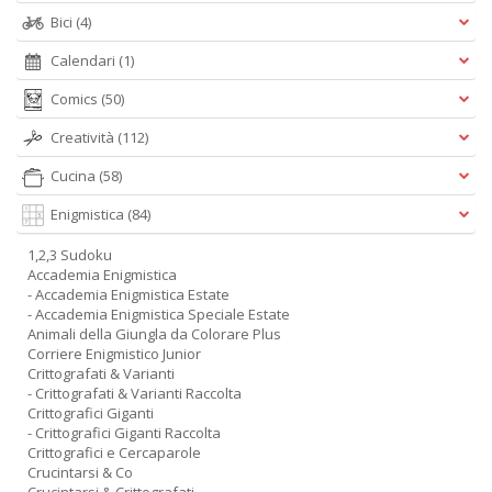
Bici
(4)
Calendari
(1)
Comics
(50)
Creatività
(112)
Cucina
(58)
Enigmistica
(84)
1,2,3 Sudoku
Accademia Enigmistica
- Accademia Enigmistica Estate
- Accademia Enigmistica Speciale Estate
Animali della Giungla da Colorare Plus
Corriere Enigmistico Junior
Crittografati & Varianti
- Crittografati & Varianti Raccolta
Crittografici Giganti
- Crittografici Giganti Raccolta
Crittografici e Cercaparole
Crucintarsi & Co