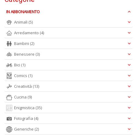
d
U
IN ABBONAMENTO
B
Animali
(5)
C
la
Arredamento
(4)
S
n
Bambini
(2)
+
D
Benessere
(3)
Bici
(1)
Comics
(1)
Creatività
(13)
Cucina
(9)
A
Enigmistica
(35)
L
O
Fotografia
(4)
C
n
Generiche
(2)