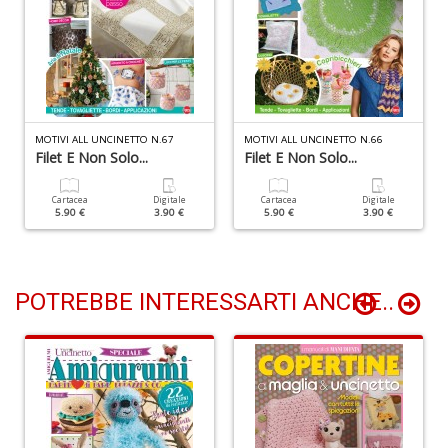
V
c
il
m
MOTIVI ALL UNCINETTO N.67
MOTIVI ALL UNCINETTO N.66
K
Filet E Non Solo...
Filet E Non Solo...
S
S
Cartacea
Digitale
Cartacea
Digitale
T
5.90 €
3.90 €
5.90 €
3.90 €
n
+
D
POTREBBE INTERESSARTI ANCHE..
R
+