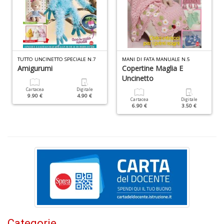
g
Pr
Fi
n
+
D
TUTTO UNCINETTO SPECIALE N.7
MANI DI FATA MANUALE N.5
Amigurumi
Copertine Maglia E
Uncinetto
Cartacea
Digitale
9.90 €
4.90 €
Cartacea
Digitale
6.90 €
3.50 €
M
C
H
n
+
D
L
Categorie
G