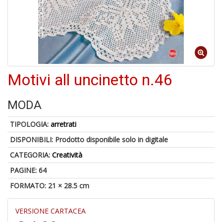
4
n
in
di
Motivi all uncinetto n.46
MODA
TIPOLOGIA:
arretrati
4
DISPONIBILI:
Prodotto disponibile solo in digitale
n
c
CATEGORIA:
Creatività
c
di
PAGINE: 64
in
FORMATO: 21 × 28.5 cm
r
VERSIONE CARTACEA