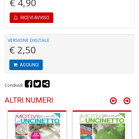
€ 4,90
RICEVI AVVISO
G
M
H
VERSIONE DIGITALE
n
€ 2,50
+
D
AGGIUNGI
Condividi:
G
S
ALTRI NUMERI
S
I
n
+
D