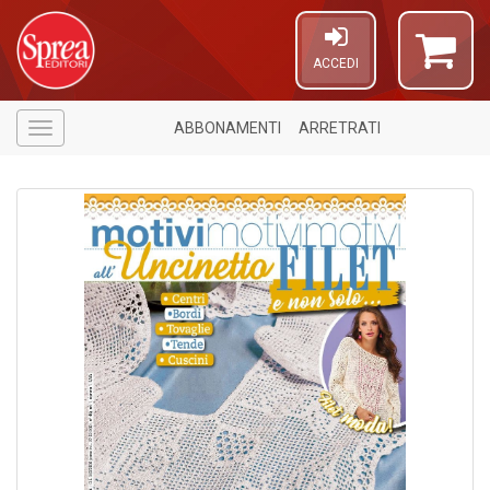
ACCEDI
ABBONAMENTI
ARRETRATI
Menù
6
n
in
di