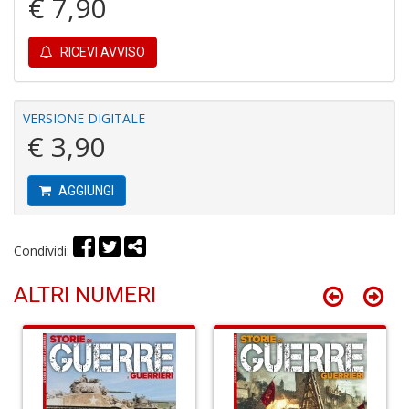
€ 7,90
1
f
RICEVI AVVISO
VERSIONE DIGITALE
€ 3,90
Il
G
AGGIUNGI
A
C
S
Condividi:
n
+
D
ALTRI NUMERI
A
R