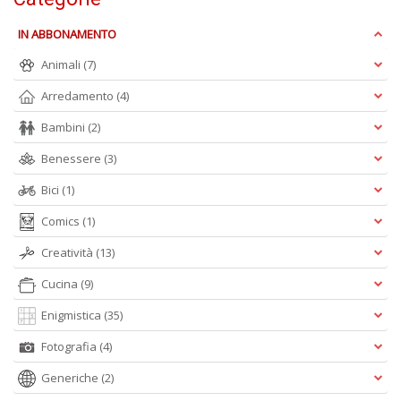
IN ABBONAMENTO
W
Animali
(7)
e
i
Arredamento
(4)
s
Bambini
(2)
p
s
Benessere
(3)
i
la
Bici
(1)
Il
M
Comics
(1)
C
I
Creatività
(13)
n
+
Cucina
(9)
D
Enigmistica
(35)
Fotografia
(4)
Generiche
(2)