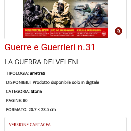
M
C
V
Guerre e Guerrieri n.31
LA GUERRA DEI VELENI
U
M
TIPOLOGIA:
arretrati
in
C
DISPONIBILI:
Prodotto disponibile solo in digitale
p
u
CATEGORIA:
Storia
a
PAGINE: 80
-
C
FORMATO: 20.7 × 28.5 cm
VERSIONE CARTACEA