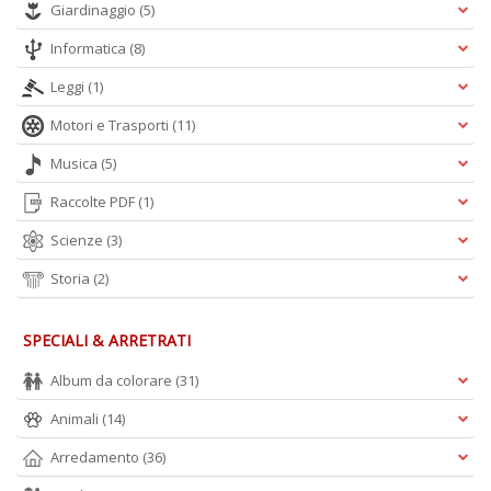
Giardinaggio
(5)
Informatica
(8)
A
L
Leggi
(1)
O
C
Motori e Trasporti
(11)
n
Musica
(5)
Raccolte PDF
(1)
Scienze
(3)
Storia
(2)
SPECIALI & ARRETRATI
Album da colorare
(31)
Animali
(14)
Arredamento
(36)