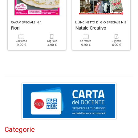
n
+
D
RAKAM SPECIALE N.1
L UNCINETTO DI GIO SPECIALE N.5
Fiori
Natale Creativo
Cartacea
Digitale
Cartacea
Digitale
9.90 €
4.90 €
9.90 €
4.90 €
H
n
+
D
E
S
Categorie
S
n