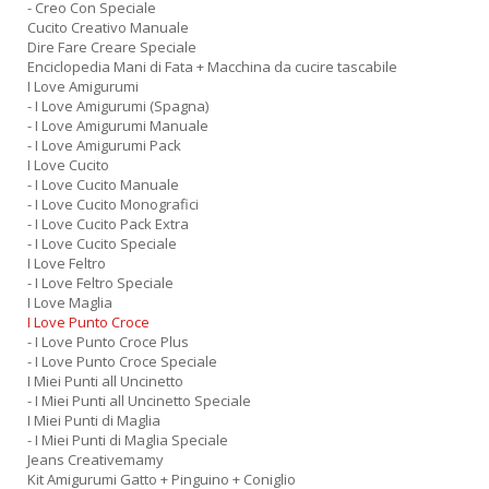
- Creo Con Speciale
Cucito Creativo Manuale
Dire Fare Creare Speciale
Enciclopedia Mani di Fata + Macchina da cucire tascabile
I Love Amigurumi
- I Love Amigurumi (Spagna)
- I Love Amigurumi Manuale
- I Love Amigurumi Pack
I Love Cucito
- I Love Cucito Manuale
- I Love Cucito Monografici
- I Love Cucito Pack Extra
- I Love Cucito Speciale
I Love Feltro
- I Love Feltro Speciale
I Love Maglia
I Love Punto Croce
- I Love Punto Croce Plus
- I Love Punto Croce Speciale
I Miei Punti all Uncinetto
- I Miei Punti all Uncinetto Speciale
I Miei Punti di Maglia
- I Miei Punti di Maglia Speciale
Jeans Creativemamy
Kit Amigurumi Gatto + Pinguino + Coniglio