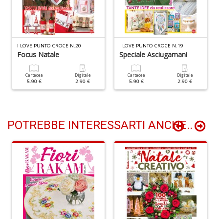
D
I LOVE PUNTO CROCE N.20
I LOVE PUNTO CROCE N.19
Focus Natale
Speciale Asciugamani
I
ar
Cartacea
Digitale
Cartacea
Digitale
W
5.90 €
2.90 €
5.90 €
2.90 €
M
M
n
+
POTREBBE INTERESSARTI ANCHE..
D
C
fa
L
Il
D