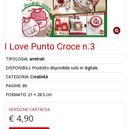
d
V
I Love Punto Croce n.3
6
TIPOLOGIA:
arretrati
f
+
DISPONIBILI:
Prodotto disponibile solo in digitale
di
CATEGORIA:
Creatività
in
r
PAGINE: 80
FORMATO: 21 × 28.5 cm
VERSIONE CARTACEA
€ 4,90