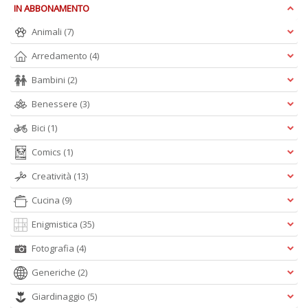
+
IN ABBONAMENTO
D
Animali
(7)
Arredamento
(4)
Bambini
(2)
Fa
Benessere
(3)
S
n
Bici
(1)
+
D
Comics
(1)
Creatività
(13)
Cucina
(9)
Enigmistica
(35)
Fotografia
(4)
A
L
Generiche
(2)
O
Giardinaggio
(5)
C