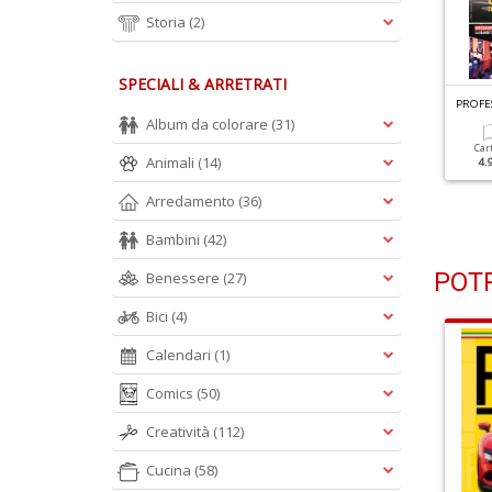
Storia
(2)
SPECIALI & ARRETRATI
ROFESSIONE CAMIONISTA N.303
PROFESSIONE CAMIONISTA N.302
PROFE
e Novità Più Attese
Arriva Il DAF XG+ 480
Album da colorare
(31)
Car
Animali
(14)
4.
Cartacea
Digitale
Cartacea
Digitale
4.90 €
2.90 €
4.90 €
2.90 €
Arredamento
(36)
Bambini
(42)
POTR
Benessere
(27)
Bici
(4)
Calendari
(1)
Comics
(50)
Creatività
(112)
Cucina
(58)