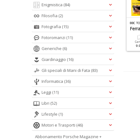
Enigmistica
(84)
Filosofia
(2)
Y
OUNGTIMER & RETRO 2 RUOTE N.1
YOUNGTIMER ALFA ROMEO N.1
BBC T
Fotografia
(15)
oto BMW
Speciale Polizia
Ferra
Fotoromanzi
(11)
Cartacea
Digitale
Cartacea
Digitale
Car
9.90 €
4.90 €
12.90 €
5.90 €
9.
Generiche
(6)
Giardinaggio
(16)
Gli speciali di Mani di Fata
(83)
Informatica
(36)
Leggi
(11)
Libri
(52)
Lifestyle
(1)
Motori e Trasporti
(46)
Abbonamento Porsche Magazine +