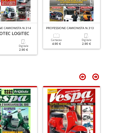
M
+
di
D
F
S
n
E CAMIONISTA N.314
PROFESSIONE CAMIONISTA N.313
PROFESSIONE CA
+
OTEC LOGITEC
NOVITÀ IVE
D
ELECTRIC D
Cartacea
Digitale
4.90 €
2.90 €
Digitale
2.90 €
Cartacea
4.90 €