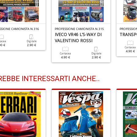
SSIONE CAMIONISTA N.316
PROFESSIONE CAMIONISTA N.315
PROFESSION
IVECO VR46 L’S-WAY DI
TRANSP
VALENTINO ROSSI
tacea
Digitale
90 €
2.90 €
Cartacea
4.90 €
Cartacea
Digitale
4.90 €
2.90 €
EBBE INTERESSARTI ANCHE..