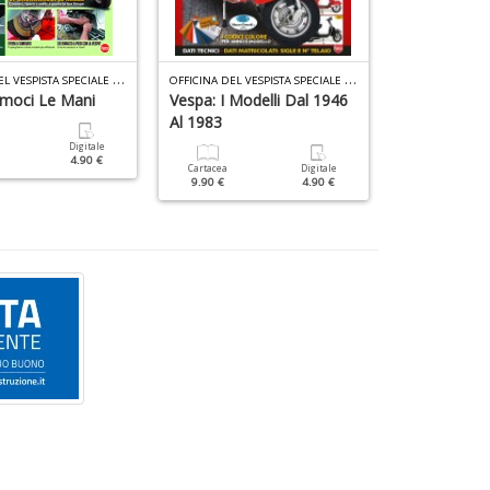
O
FFICINA DEL VESPISTA SPECIALE N.7
O
FFICINA DEL VESPISTA SPECIALE N.6
ENCICLOPEDIA P
amoci Le Mani
Vespa: I Modelli Dal 1946
Porsche, Le
Al 1983
Più Veloci D
Digitale
4.90 €
Cartacea
Digitale
Cartacea
9.90 €
4.90 €
9.90 €