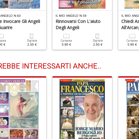
 ANGELO N.60
IL MIO ANGELO N.59
IL MIO ANG
 Invocare Gli Angeli
Rinnovarsi Con L'aiuto
Chiedi A
uarire
Degli Angeli
All'Arca
tacea
Digitale
Cartacea
Digitale
Cartacea
90 €
2.50 €
5.90 €
2.50 €
5.90 €
EBBE INTERESSARTI ANCHE..