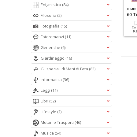
Enigmistica
(84)
L MIO ANGELO SANTI N.5
IL MIO ANGELO SPECIALE N.7
IL MIO
antini
Santi E Angeli
60 T
Filosofia
(2)
Fotografia
(15)
Cartacea
Cartacea
Digitale
Car
6.90 €
9.90 €
4.90 €
9.
Fotoromanzi
(11)
Generiche
(6)
Giardinaggio
(16)
Gli speciali di Mani di Fata
(83)
Informatica
(36)
Leggi
(11)
Libri
(52)
Lifestyle
(1)
Motori e Trasporti
(46)
Musica
(54)