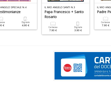
 ANGELO SPECIALE N.4
IL MIO ANGELO SANTI N.3
IL MIO ANG
estimonianze
Papa Francesco + Santo
Padre Pi
Rosario
tacea
Digitale
Cartacea
90 €
4.90 €
7.90 €
Cartacea
Digitale
7.90 €
3.90 €