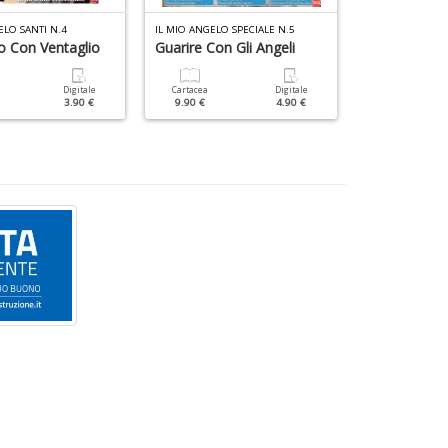
ELO SANTI N.4
IL MIO ANGELO SPECIALE N.5
IL MIO ANGELO S
o Con Ventaglio
Guarire Con Gli Angeli
Maria Di Na
Santo Rosar
Digitale
Cartacea
Digitale
3.90 €
9.90 €
4.90 €
Cartacea
7.90 €