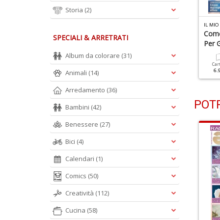
Storia
(2)
L MIO ANGELO N.47
IL MIO ANGELO N.46
IL MIO
li Angeli Sono Sempre
Realizza La Vita Che
Come
SPECIALI & ARRETRATI
on Te
Desideri
Per G
Album da colorare
(31)
Cartacea
Digitale
Cartacea
Digitale
Car
5.90 €
2.50 €
5.90 €
2.50 €
6.
Animali
(14)
Arredamento
(36)
POTR
Bambini
(42)
Benessere
(27)
Bici
(4)
Calendari
(1)
Comics
(50)
Creatività
(112)
Cucina
(58)