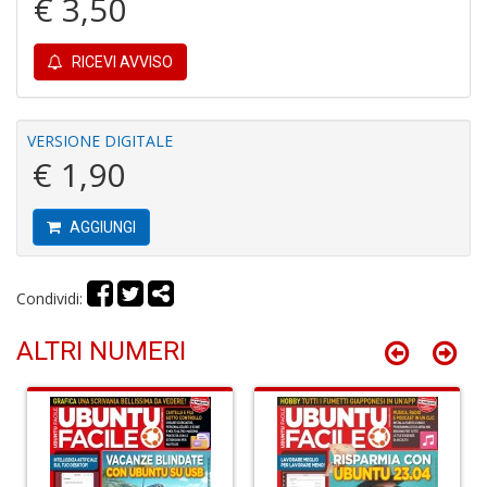
€ 3,50
a
c
D
RICEVI AVVISO
M
in
di
VERSIONE DIGITALE
€ 1,90
AGGIUNGI
R
Condividi:
p
fr
ALTRI NUMERI
a
a
S
n
+
D