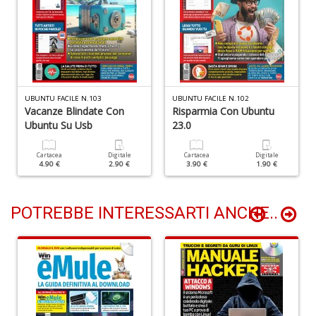
D
d
t
UBUNTU FACILE N.103
UBUNTU FACILE N.102
U
Vacanze Blindate Con
Risparmia Con Ubuntu
m
Ubuntu Su Usb
23.0
in
c
Cartacea
Digitale
Cartacea
Digitale
S
4.90 €
2.90 €
3.90 €
1.90 €
n
+
D
POTREBBE INTERESSARTI ANCHE..
D
di
c