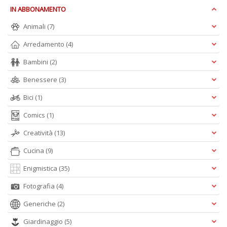
+
IN ABBONAMENTO
D
Animali
(7)
Arredamento
(4)
Bambini
(2)
L
Benessere
(3)
di
B
Bici
(1)
2
L
Comics
(1)
Il
n
Creatività
(13)
+
D
Cucina
(9)
Enigmistica
(35)
Fotografia
(4)
Generiche
(2)
C
Fa
Giardinaggio
(5)
n