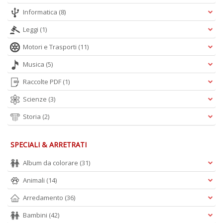
+
Informatica
(8)
D
Leggi
(1)
Motori e Trasporti
(11)
Musica
(5)
Raccolte PDF
(1)
Scienze
(3)
A
L
Storia
(2)
O
C
n
SPECIALI & ARRETRATI
Album da colorare
(31)
Animali
(14)
Arredamento
(36)
Bambini
(42)