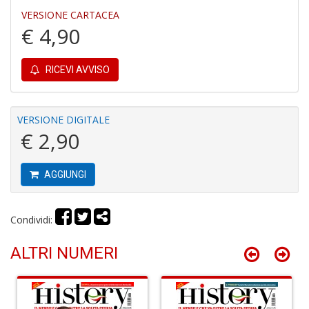
VERSIONE CARTACEA
€ 4,90
RICEVI AVVISO
S
H
n
+
VERSIONE DIGITALE
D
€ 2,90
AGGIUNGI
G
P
Condividi:
S
n
ALTRI NUMERI
+
D