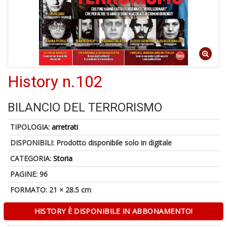
Il
M
History n.102
c
t
di
BILANCIO DEL TERRORISMO
P
TIPOLOGIA:
arretrati
DISPONIBILI:
Prodotto disponibile solo in digitale
CATEGORIA:
Storia
1
PAGINE: 96
n
FORMATO: 21 × 28.5 cm
in
di
HISTORY È DISPONIBILE IN ABBONAMENTO!