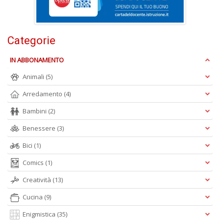
B
e
b
Categorie
in
eq
IN ABBONAMENTO
D
M
Animali
(5)
n
+
Arredamento
(4)
D
Bambini
(2)
Benessere
(3)
Bici
(1)
Comics
(1)
Creatività
(13)
A
L
Cucina
(9)
O
C
Enigmistica
(35)
n