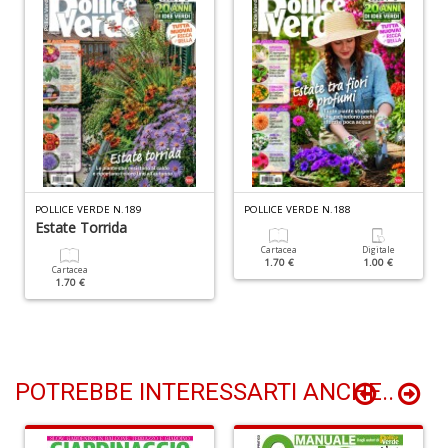
L
C
M
n
+
D
POLLICE VERDE N.189
POLLICE VERDE N.188
Estate Torrida
R
Cartacea
Digitale
1.70 €
1.00 €
p
Cartacea
1.70 €
Di
C
M
R
P
n
POTREBBE INTERESSARTI ANCHE..
+
D