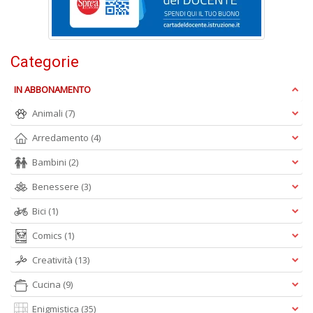
L
P
n
+
Categorie
D
IN ABBONAMENTO
Animali
(7)
Arredamento
(4)
L
c
Bambini
(2)
I
M
Benessere
(3)
D
n
Bici
(1)
+
Comics
(1)
D
Creatività
(13)
Cucina
(9)
Enigmistica
(35)