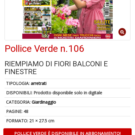
A
di
Pollice Verde n.106
a
a
V
RIEMPIAMO DI FIORI BALCONI E
lo
Y
FINESTRE
TIPOLOGIA:
arretrati
DISPONIBILI:
Prodotto disponibile solo in digitale
CATEGORIA:
Giardinaggio
PAGINE: 48
Il
M
FORMATO: 21 × 27.5 cm
c
t
POLLICE VERDE È DISPONIBILE IN ABBONAMENTO!