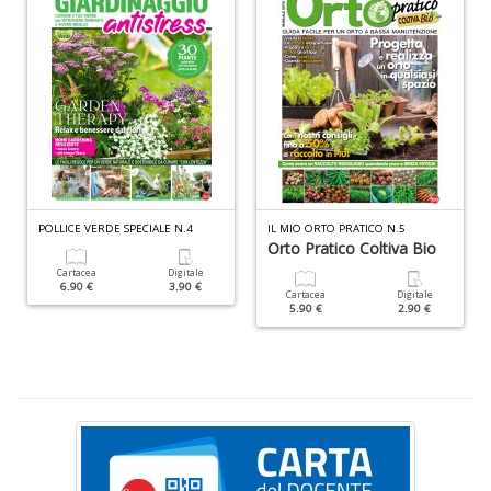
P
v
W
V
POLLICE VERDE SPECIALE N.4
IL MIO ORTO PRATICO N.5
n
Orto Pratico Coltiva Bio
+
Cartacea
Digitale
D
6.90 €
3.90 €
Cartacea
Digitale
5.90 €
2.90 €
C
s
v
e
si