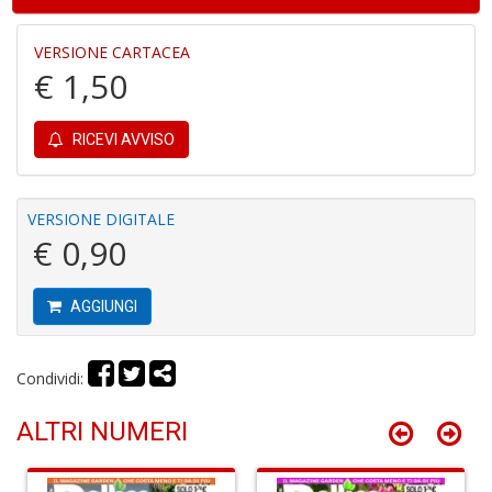
di
P
VERSIONE CARTACEA
€ 1,50
RICEVI AVVISO
B
VERSIONE DIGITALE
C
C
€ 0,90
C
S
n
AGGIUNGI
+
D
Condividi:
ALTRI NUMERI
H
I