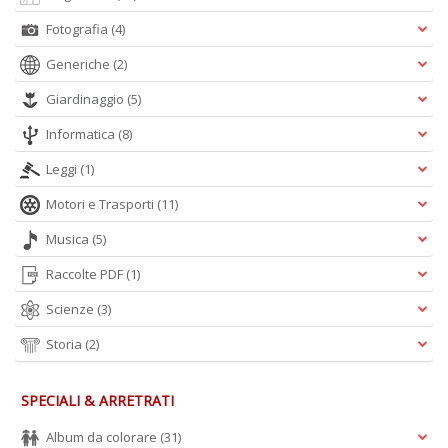
Fotografia
(4)
A
Generiche
(2)
L
O
Giardinaggio
(5)
C
Informatica
(8)
n
Leggi
(1)
Motori e Trasporti
(11)
Musica
(5)
Raccolte PDF
(1)
Scienze
(3)
Storia
(2)
SPECIALI & ARRETRATI
Album da colorare
(31)