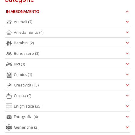
IN ABBONAMENTO
Animali
(7)
C
E
Arredamento
(4)
C
C
Bambini
(2)
n
+
Benessere
(3)
D
Bici
(1)
Comics
(1)
Creatività
(13)
Cucina
(9)
Enigmistica
(35)
A
L
Fotografia
(4)
O
C
Generiche
(2)
n