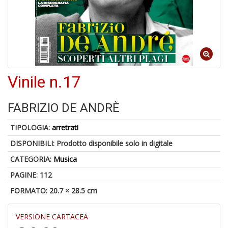
a
a
G
S
Vinile n.17
FABRIZIO DE ANDRÈ
U
a
TIPOLOGIA:
arretrati
c
Y
DISPONIBILI:
Prodotto disponibile solo in digitale
&
CATEGORIA:
Musica
re
PAGINE: 112
FORMATO: 20.7 × 28.5 cm
VERSIONE CARTACEA