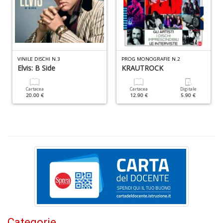
di
A
di
C
n
+
VINILE DISCHI N.3
PROG MONOGRAFIE N.2
D
Elvis: B Side
KRAUTROCK
Cartacea
Cartacea
Digitale
20.00 €
12.90 €
5.90 €
W
1
p
Il
M
C
I
n
+
D
Categorie