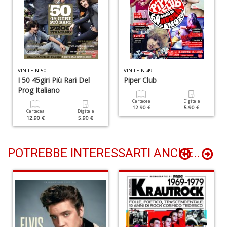
+
D
C
VINILE N.50
VINILE N.49
I 50 45giri Più Rari Del
Piper Club
G
Prog Italiano
R
n
Cartacea
Digitale
12.90 €
5.90 €
+
Cartacea
Digitale
12.90 €
5.90 €
D
POTREBBE INTERESSARTI ANCHE..
M
f
i