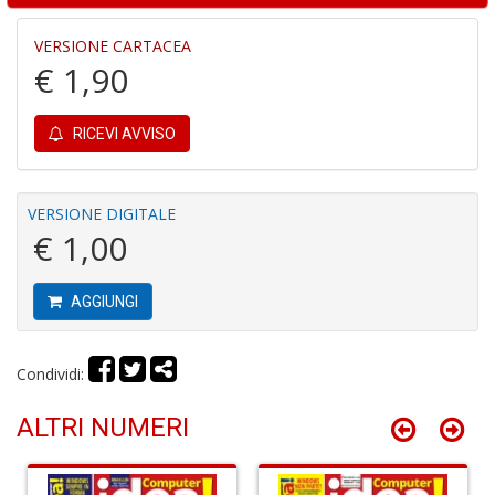
A
VERSIONE CARTACEA
€ 1,90
RICEVI AVVISO
S
VERSIONE DIGITALE
2
€ 1,00
M
C
n
AGGIUNGI
+
D
Condividi:
ALTRI NUMERI
M
di