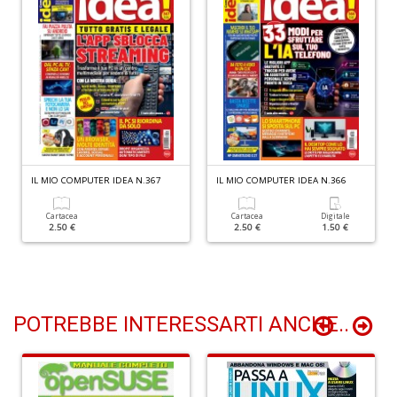
F
P
C
n
+
D
IL MIO COMPUTER IDEA N.367
IL MIO COMPUTER IDEA N.366
Il
m
O
Cartacea
Cartacea
Digitale
2.50 €
2.50 €
1.50 €
2
Il
M
G
S
n
POTREBBE INTERESSARTI ANCHE..
+
D