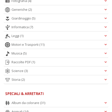
Fotografia
(4)
Generiche
(2)
A
Giardinaggio
(5)
L
Informatica
(7)
O
C
Leggi
(1)
n
Motori e Trasporti
(11)
Musica
(5)
Raccolte PDF
(1)
Scienze
(3)
Storia
(2)
SPECIALI & ARRETRATI
Album da colorare
(31)
Animali
(14)