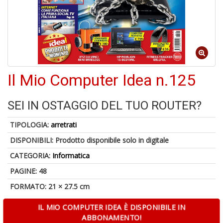
A
di
a
a
Il Mio Computer Idea n.125
B
d
SEI IN OSTAGGIO DEL TUO ROUTER?
TIPOLOGIA:
arretrati
DISPONIBILI:
Prodotto disponibile solo in digitale
CATEGORIA:
Informatica
PAGINE: 48
A
FORMATO: 21 × 27.5 cm
à
M
IL MIO COMPUTER IDEA È DISPONIBILE IN
D
ABBONAMENTO!
C