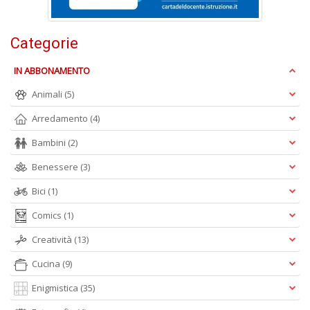
Ul
M
M
Categorie
n
+
D
IN ABBONAMENTO
Animali
(5)
Arredamento
(4)
Bambini
(2)
C
di
Benessere
(3)
c
W
Bici
(1)
V
Comics
(1)
n
+
Creatività
(13)
D
Cucina
(9)
Enigmistica
(35)