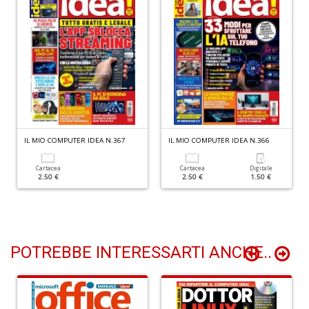
+
D
N
I
L
IL MIO COMPUTER IDEA N.367
IL MIO COMPUTER IDEA N.366
C
M
n
Cartacea
Cartacea
Digitale
2.50 €
2.50 €
1.50 €
+
D
POTREBBE INTERESSARTI ANCHE..
M