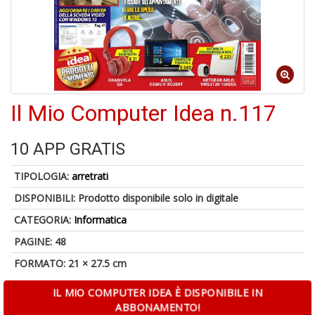
A
a
a
Cr
Il Mio Computer Idea n.117
e
C
10 APP GRATIS
TIPOLOGIA:
arretrati
DISPONIBILI:
Prodotto disponibile solo in digitale
5
CATEGORIA:
Informatica
n
in
PAGINE: 48
di
FORMATO: 21 × 27.5 cm
IL MIO COMPUTER IDEA È DISPONIBILE IN
ABBONAMENTO!