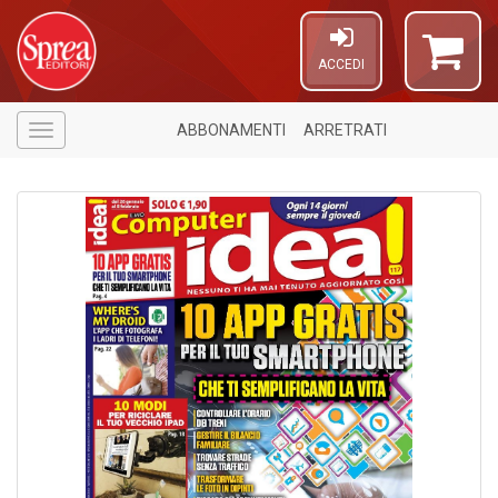
ACCEDI
ABBONAMENTI
ARRETRATI
Menù
5
n
in
di