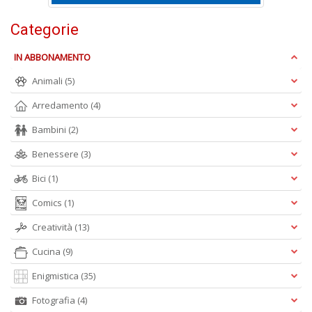
Categorie
E
S
IN ABBONAMENTO
S
n
Animali
(5)
+
D
Arredamento
(4)
Bambini
(2)
Benessere
(3)
Bici
(1)
Comics
(1)
A
L
Creatività
(13)
O
Cucina
(9)
C
n
Enigmistica
(35)
Fotografia
(4)