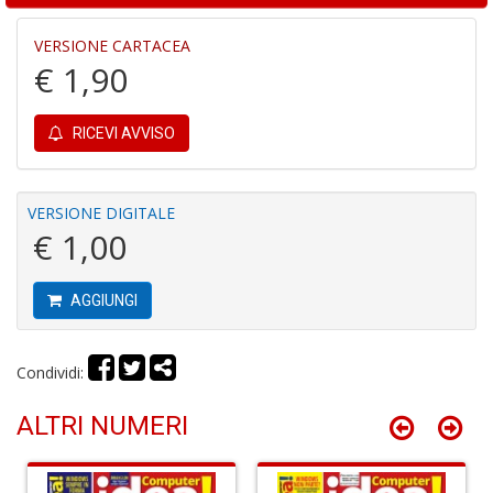
VERSIONE CARTACEA
€ 1,90
Y
&
RICEVI AVVISO
M
C
R
P
VERSIONE DIGITALE
(d
€ 1,00
n
+
D
AGGIUNGI
Condividi:
M
ALTRI NUMERI
T
R
S
n